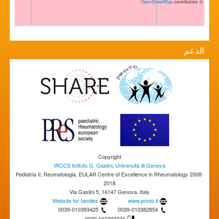
OpenStreetMap
contributors
©
الدعم
Copyright
IRCCS Istituto G. Gaslini
,
Università di Genova
Pediatria II, Reumatologia, EULAR Centre of Excellence in Rheumatology 2008-
2018
Via Gaslini 5, 16147 Genova, Italy
Website for families
www.printo.it
0039-010393425
0039-010382854
0039-010393324