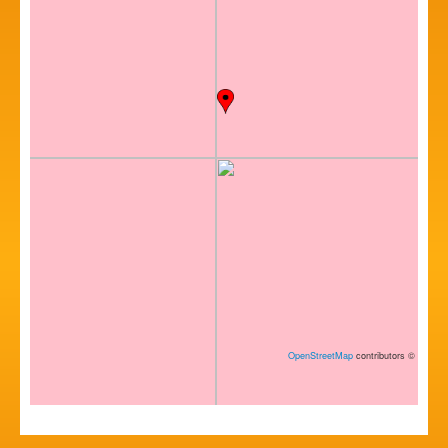
OpenStreetMap
contributors
©