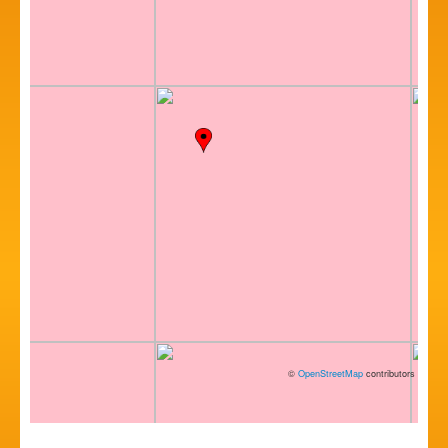
©
OpenStreetMap
contributors