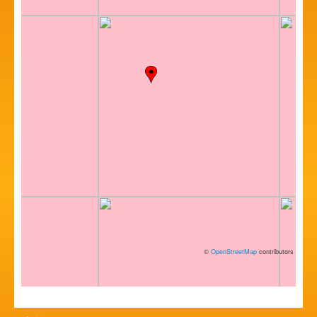
©
OpenStreetMap
contributors