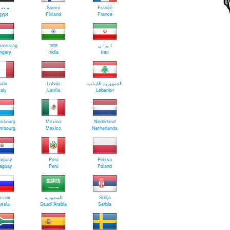
مـصـ
Suomi
France
gypt
Finland
France
rország
भारत
ا يرا ن
ngary
India
Iran
talia
Latvija
الجمهورية اللبنانية
taly
Latvia
Lebanon
mbourg
Mexico
Nederland
mbourg
Mexico
Netherlands
aguay
Perú
Polska
aguay
Perú
Poland
ссия
السعودية
Srbija
ssia
Saudi Arabia
Serbia