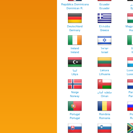
República Dominicana
Ecuador
ـر
Dominican R.
Ecuador
E
Deutschland
Ελλάδα
Magya
Germany
Greece
Hu
Ireland
ישראל
I
Ireland
Israel
I
‏ليبيا
Lietuva
Luxe
Libya
Lithuania
Luxe
Norge
سلطنة عُمان
Par
Norway
Oman
Par
Portugal
România
Ро
Portugal
Romania
Ru