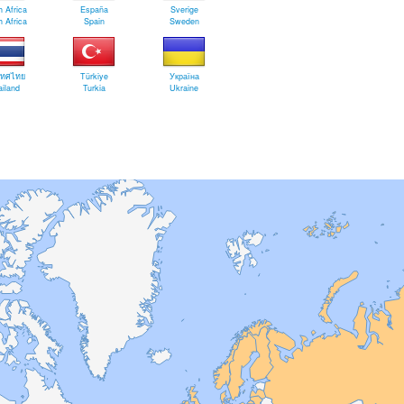
 Africa
España
Sverige
 Africa
Spain
Sweden
เทศไทย
Türkiye
Україна
iland
Turkia
Ukraine