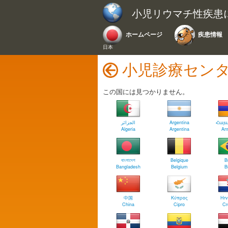
小児リウマチ性疾患
ホームページ
疾患情報
日本
小児診療セン
この国には見つかりません。
الجزائر
Argentina
Հայ
Algeria
Argentina
Ar
বাংলাদেশ
Belgique
B
Bangladesh
Belgium
B
中国
Κύπρος
Hrv
China
Cipro
Cr