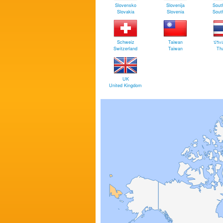
Slovensko
Slovenija
South
Slovakia
Slovenia
South
Schweiz
Taiwan
ประ
Switzerland
Taiwan
Tha
UK
United Kingdom