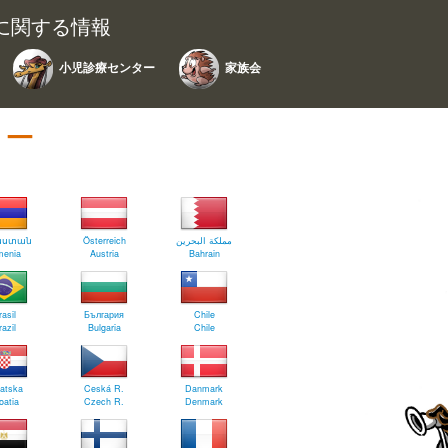
に関する情報
小児診療センター
家族会
ター
աստան
Österreich
مملكة البحرين
menia
Austria
Bahrain
rasil
България
Chile
razil
Bulgaria
Chile
atska
Ceská R.
Danmark
oatia
Czech R.
Denmark