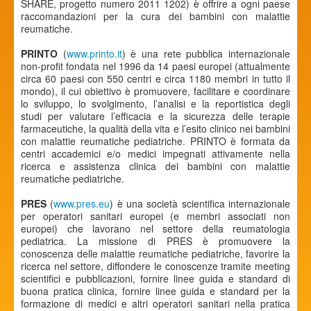
SHARE, progetto numero 2011 1202) è offrire a ogni paese
raccomandazioni per la cura dei bambini con malattie
reumatiche.
PRINTO
(
www.printo.it
) è una rete pubblica internazionale
non-profit fondata nel 1996 da 14 paesi europei (attualmente
circa 60 paesi con 550 centri e circa 1180 membri in tutto il
mondo), il cui obiettivo è promuovere, facilitare e coordinare
lo sviluppo, lo svolgimento, l’analisi e la reportistica degli
studi per valutare l’efficacia e la sicurezza delle terapie
farmaceutiche, la qualità della vita e l’esito clinico nei bambini
con malattie reumatiche pediatriche. PRINTO è formata da
centri accademici e/o medici impegnati attivamente nella
ricerca e assistenza clinica dei bambini con malattie
reumatiche pediatriche.
PRES
(
www.pres.eu
) è una società scientifica internazionale
per operatori sanitari europei (e membri associati non
europei) che lavorano nel settore della reumatologia
pediatrica. La missione di PRES è promuovere la
conoscenza delle malattie reumatiche pediatriche, favorire la
ricerca nel settore, diffondere le conoscenze tramite meeting
scientifici e pubblicazioni, fornire linee guida e standard di
buona pratica clinica, fornire linee guida e standard per la
formazione di medici e altri operatori sanitari nella pratica