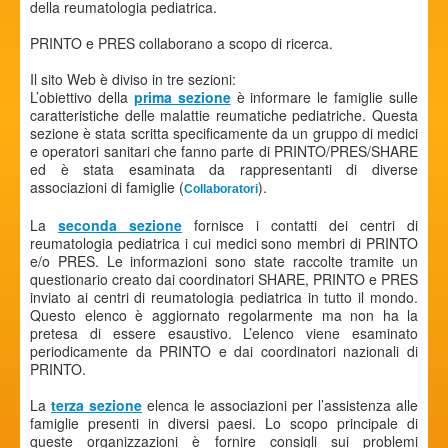
della reumatologia pediatrica.
PRINTO e PRES collaborano a scopo di ricerca.
Il sito Web è diviso in tre sezioni:
L’obiettivo della
prima sezione
è informare le famiglie sulle
caratteristiche delle malattie reumatiche pediatriche. Questa
sezione è stata scritta specificamente da un gruppo di medici
e operatori sanitari che fanno parte di PRINTO/PRES/SHARE
ed è stata esaminata da rappresentanti di diverse
associazioni di famiglie (
).
Collaboratori
La
seconda sezione
fornisce i contatti dei centri di
reumatologia pediatrica i cui medici sono membri di PRINTO
e/o PRES. Le informazioni sono state raccolte tramite un
questionario creato dai coordinatori SHARE, PRINTO e PRES
inviato ai centri di reumatologia pediatrica in tutto il mondo.
Questo elenco è aggiornato regolarmente ma non ha la
pretesa di essere esaustivo. L’elenco viene esaminato
periodicamente da PRINTO e dai coordinatori nazionali di
PRINTO.
La
terza sezione
elenca le associazioni per l’assistenza alle
famiglie presenti in diversi paesi. Lo scopo principale di
queste organizzazioni è fornire consigli sui problemi