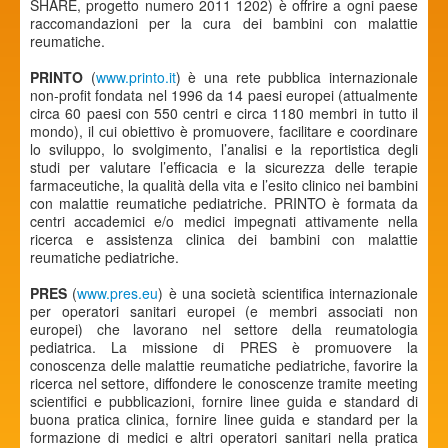
SHARE, progetto numero 2011 1202) è offrire a ogni paese
raccomandazioni per la cura dei bambini con malattie
reumatiche.
PRINTO
(
www.printo.it
) è una rete pubblica internazionale
non-profit fondata nel 1996 da 14 paesi europei (attualmente
circa 60 paesi con 550 centri e circa 1180 membri in tutto il
mondo), il cui obiettivo è promuovere, facilitare e coordinare
lo sviluppo, lo svolgimento, l’analisi e la reportistica degli
studi per valutare l’efficacia e la sicurezza delle terapie
farmaceutiche, la qualità della vita e l’esito clinico nei bambini
con malattie reumatiche pediatriche. PRINTO è formata da
centri accademici e/o medici impegnati attivamente nella
ricerca e assistenza clinica dei bambini con malattie
reumatiche pediatriche.
PRES
(
www.pres.eu
) è una società scientifica internazionale
per operatori sanitari europei (e membri associati non
europei) che lavorano nel settore della reumatologia
pediatrica. La missione di PRES è promuovere la
conoscenza delle malattie reumatiche pediatriche, favorire la
ricerca nel settore, diffondere le conoscenze tramite meeting
scientifici e pubblicazioni, fornire linee guida e standard di
buona pratica clinica, fornire linee guida e standard per la
formazione di medici e altri operatori sanitari nella pratica