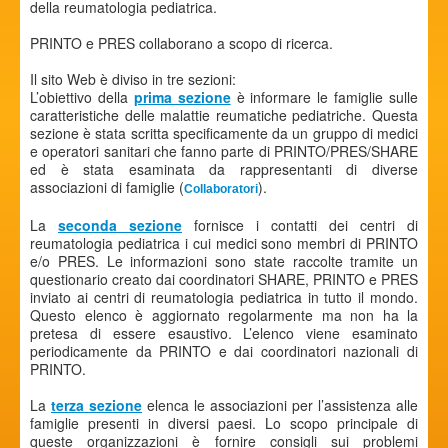
della reumatologia pediatrica.
PRINTO e PRES collaborano a scopo di ricerca.
Il sito Web è diviso in tre sezioni:
L’obiettivo della
prima sezione
è informare le famiglie sulle
caratteristiche delle malattie reumatiche pediatriche. Questa
sezione è stata scritta specificamente da un gruppo di medici
e operatori sanitari che fanno parte di PRINTO/PRES/SHARE
ed è stata esaminata da rappresentanti di diverse
associazioni di famiglie (
).
Collaboratori
La
seconda sezione
fornisce i contatti dei centri di
reumatologia pediatrica i cui medici sono membri di PRINTO
e/o PRES. Le informazioni sono state raccolte tramite un
questionario creato dai coordinatori SHARE, PRINTO e PRES
inviato ai centri di reumatologia pediatrica in tutto il mondo.
Questo elenco è aggiornato regolarmente ma non ha la
pretesa di essere esaustivo. L’elenco viene esaminato
periodicamente da PRINTO e dai coordinatori nazionali di
PRINTO.
La
terza sezione
elenca le associazioni per l’assistenza alle
famiglie presenti in diversi paesi. Lo scopo principale di
queste organizzazioni è fornire consigli sui problemi