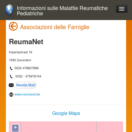
Informazioni sulle Malattie Reumatiche
Pediatriche
Associazioni delle Famiglie
ReumaNet
Imperiastraat 16
1930 Zaventem
0032-478827896
0032 - 475976744
www.reumanet.be
Google Maps
+