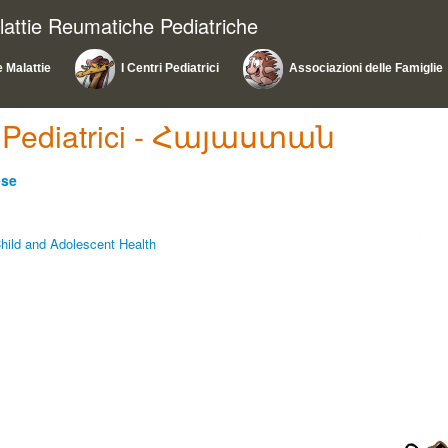
lattie Reumatiche Pediatriche
e Malattie
I Centri Pediatrici
Associazioni delle Famiglie
ri Pediatrici - Հայաստան
ese
 Child and Adolescent Health