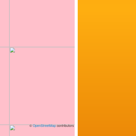
©
OpenStreetMap
contributors