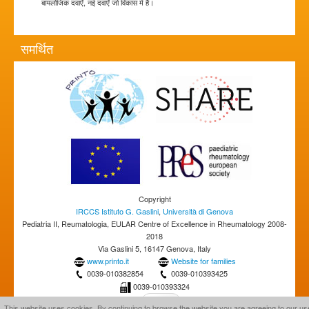
बायलोजिक दवाएँ, नई दवाएँ जो विकास में हैं।
समर्थित
Copyright
IRCCS Istituto G. Gaslini
,
Università di Genova
Pediatria II, Reumatologia, EULAR Centre of Excellence in Rheumatology 2008-
2018
Via Gaslini 5, 16147 Genova, Italy
www.printo.it
Website for families
0039-010382854
0039-010393425
0039-010393324
This website uses cookies. By continuing to browse the website you are agreeing to our us