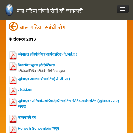
बाल गठिया संबंधी रोगों की जानकारी
बाल गठिया संबंधी रोग
के संस्करण 2016
जुवेनाइल इडियोपैथिक आर्थराइटिस (जे.आई.ए. )
सिस्टमिक लुपस एरीदीमॅटोसस
एंटीफोस्फोलिपिड एंटीबॉडी, नीओनेटल लुपस
जुवेनाइल डर्माटोमायोसाइटिस( जे. डी. एम.)
स्केलेरोडर्मा
जुवेनाइल स्पान्डिलोआर्थोपैथी/एन्थीसाइटिस रिलेटेड आर्थराइटिस (जुवेनाइल स्पा -इ
आर ऐ)
कावासाकी रोग
Henoch-Schoenlein परपूरा