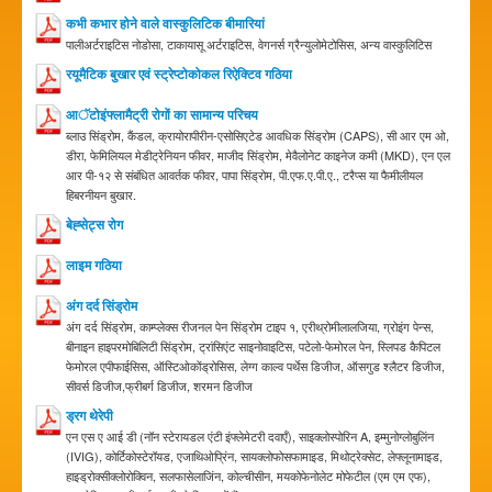
कभी कभार होने वाले वास्कुलिटिक बीमारियां
पालीअर्टराइटिस नोडोसा, टाकायासू अर्टराइटिस, वेगनर्स ग्रैन्युलोमेटोसिस, अन्य वास्कुलिटिस
रयूमैटिक बुखार एवं स्ट्रेप्टोकोकल रिऐक्टिव गठिया
आॅटोइंफ्लामैट्री रोगों का सामान्य परिचय
ब्लाउ सिंड्रोम, कैंडल, क्रायोरापीरीन-एसोसिएटेड आवधिक सिंड्रोम (CAPS), सी आर एम ओ,
डीरा, फेमिलियल मेडीट्रेनियन फीवर, माजीद सिंड्रोम, मेवैलोनेट काइनेज कमी (MKD), एन एल
आर पी-१२ से संबंधित आवर्तक फीवर, पापा सिंड्रोम, पी.एफ.ए.पी.ए., टरैप्स या फैमीलीयल
हिबरनीयन बुखार.
बेह्सेट्स रोग
लाइम गठिया
अंग दर्द सिंड्रोम
अंग दर्द सिंड्रोम, काम्प्लेक्स रीजनल पेन सिंड्रोम टाइप १, एरीथ्रोमीलालजिया, ग्रोइंग पेन्स,
बीनाइन हाइपरमोबिलिटी सिंड्रोम, ट्रांसिएंट साइनोवाइटिस, पटेलो-फेमोरल पेन, स्लिपड कैपिटल
फेमोरल एपीफाईसिस, ऑस्टिओकोंड्रोसिस, लेग्ग काल्व पर्थेस डिजीज, ऑसगुड श्लैटर डिजीज,
सीवर्स डिजीज,फ्रीबर्ग डिजीज, शरमन डिजीज
ड्रग थेरेपी
एन एस ए आई डी (नॉन स्टेरायडल एंटी इंफ्लेमेटरी दवाएँ), साइक्लोस्पोरिन A, इम्मुनोग्लोबुलिंन
(IVIG), कोर्टिकोस्टेरॉयड, एजाथिओप्रिंन, सायक्लोफोसफामाइड, मिथोट्रेक्सेट, लेफ्लूनामाइड,
हाइड्रोक्सीक्लोरोक्विन, सलफासेलाजिंन, कोल्चीसीन, मयकोफेनोलेट मोफेटील (एम एम एफ),