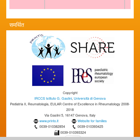
समर्थित
Copyright
IRCCS Istituto G. Gaslini
,
Università di Genova
Pediatria II, Reumatologia, EULAR Centre of Excellence in Rheumatology 2008-
2018
Via Gaslini 5, 16147 Genova, Italy
www.printo.it
Website for families
0039-010382854
0039-010393425
0039-010393324