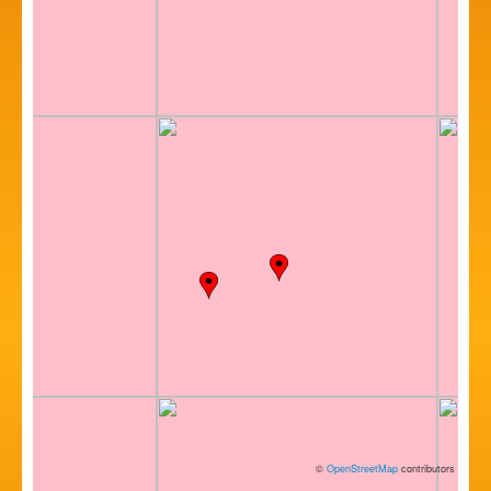
©
OpenStreetMap
contributors