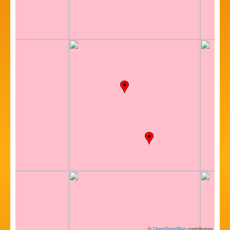
©
OpenStreetMap
contributors