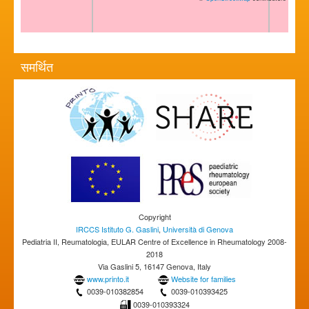
समर्थित
Copyright
IRCCS Istituto G. Gaslini
,
Università di Genova
Pediatria II, Reumatologia, EULAR Centre of Excellence in Rheumatology 2008-
2018
Via Gaslini 5, 16147 Genova, Italy
www.printo.it
Website for families
0039-010382854
0039-010393425
0039-010393324