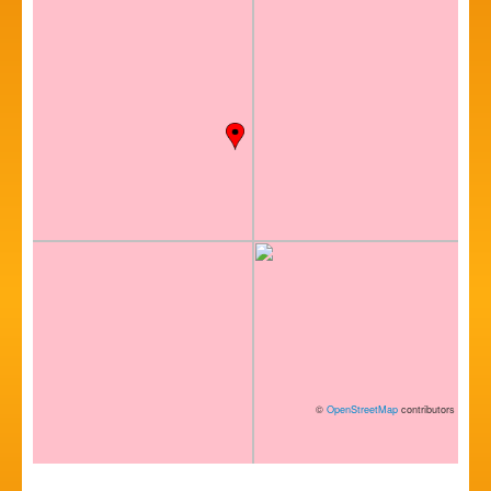
©
OpenStreetMap
contributors