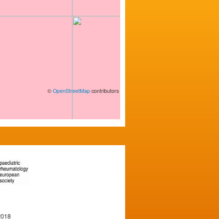
©
OpenStreetMap
contributors
2018