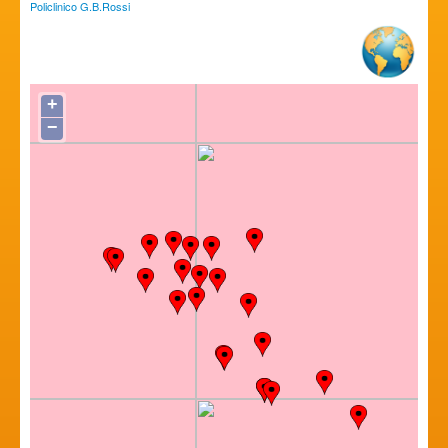
Policlinico G.B.Rossi
+
−