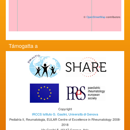
©
OpenStreetMap
contributors
Támogatta a
Copyright
IRCCS Istituto G. Gaslini
,
Università di Genova
Pediatria II, Reumatologia, EULAR Centre of Excellence in Rheumatology 2008-
2018
Via Gaslini 5, 16147 Genova, Italy