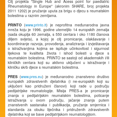
Cilj projekta "Single Hub and Acess point for paediatric
Rheumatology in Europe" (akronim SHARE, broj projekta
2011 1202) je pružanje uputa za brigu o djecu s reumatskim
bolestima u raznim zemljama.
PRINTO
(
www.printo.it
) je neprofitna međunarodna javna
mreža koju je 1996. godine utemeljilo 14 europskih zemalja
(sada okuplja 60 zemalja, s 550 centara i oko 1180 članova
diljem svijeta), a kojoj je cilj promicanje, olakšavanje i
koordiniranje razvoja, provođenja, analiziranja i izvještavanja
o istraživanjima kojima se ispituje učinkovitost i sigurnost
lijekova te kvaliteta života i ishod bolesti u djece s
reumatskim bolestima. PRINTO se sastoji od akademskih i/ili
kliničkih centara koji su aktivno uključeni u istraživanje i
kliničku skrb djece s reumatskim bolestima.
PRES
(
www.pres.eu
) je međunarodno znanstveno društvo
europskih zdravstvenih djelatnika (i ne-europskih koji su
uključeni kao pridruženi članovi) koji rade u području
pedijatrijske reumatologije. Misija PRES-a je promicanje
znanja o pedijatrijskim reumatskim bolestima, poticanje
istraživanja u ovom području, jačanje znanja putem
znanstvenih sastanaka i publikacija, pružanje smjernica i
standarda za obuku liječnika i pridruženih zdravstvenih
djelatnika koji se bave pedijatrijskom reumatologijiom.