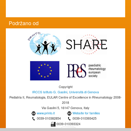
Podržano od
Copyright
IRCCS Istituto G. Gaslini
,
Università di Genova
Pediatria II, Reumatologia, EULAR Centre of Excellence in Rheumatology 2008-
2018
Via Gaslini 5, 16147 Genova, Italy
www.printo.it
Website for families
0039-010382854
0039-010393425
0039-010393324