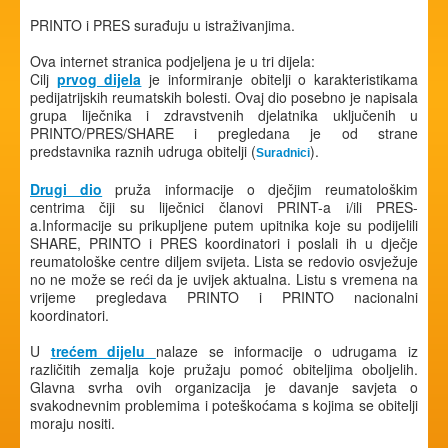
PRINTO i PRES surađuju u istraživanjima.
Ova internet stranica podjeljena je u tri dijela:
Cilj
prvog dijela
je informiranje obitelji o karakteristikama
pedijatrijskih reumatskih bolesti. Ovaj dio posebno je napisala
grupa liječnika i zdravstvenih djelatnika uključenih u
PRINTO/PRES/SHARE i pregledana je od strane
predstavnika raznih udruga obitelji (
).
Suradnici
Drugi dio
pruža informacije o dječjim reumatološkim
centrima čiji su liječnici članovi PRINT-a i/ili PRES-
a.Informacije su prikupljene putem upitnika koje su podijelili
SHARE, PRINTO i PRES koordinatori i poslali ih u dječje
reumatološke centre diljem svijeta. Lista se redovio osvježuje
no ne može se reći da je uvijek aktualna. Listu s vremena na
vrijeme pregledava PRINTO i PRINTO nacionalni
koordinatori.
U
trećem dijelu
nalaze se informacije o udrugama iz
različitih zemalja koje pružaju pomoć obiteljima oboljelih.
Glavna svrha ovih organizacija je davanje savjeta o
svakodnevnim problemima i poteškoćama s kojima se obitelji
moraju nositi.