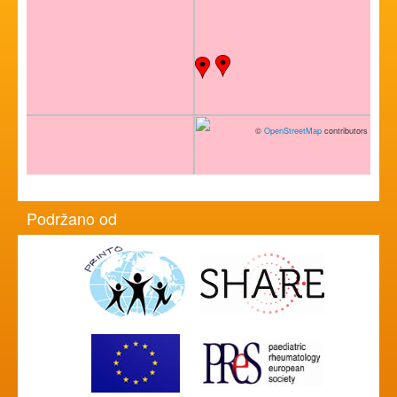
©
OpenStreetMap
contributors
Podržano od