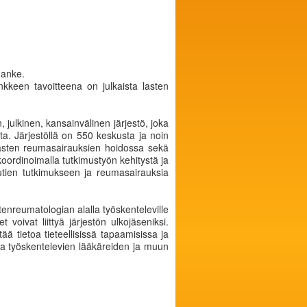
hanke.
keen tavoitteena on julkaista lasten
, julkinen, kansainvälinen järjestö, joka
ta. Järjestöllä on 550 keskusta ja noin
 lasten reumasairauksien hoidossa sekä
koordinoimalla tutkimustyön kehitystä ja
utien tutkimukseen ja reumasairauksia
tenreumatologian alalla työskenteleville
voivat liittyä järjestön ulkojäseniksi.
ää tietoa tieteellisissä tapaamisissa ja
alla työskentelevien lääkäreiden ja muun