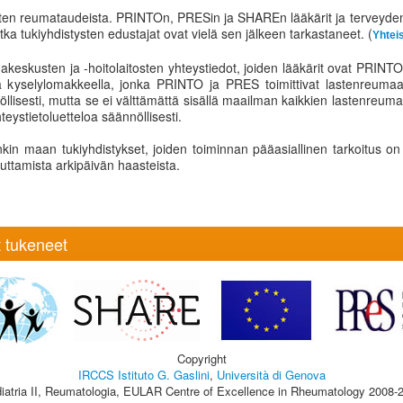
sten reumataudeista. PRINTOn, PRESin ja SHAREn lääkärit ja terveydenh
 jotka tukiyhdistysten edustajat ovat vielä sen jälkeen tarkastaneet. (
Yhtei
akeskusten ja -hoitolaitosten yhteystiedot, joiden lääkärit ovat PRINTO
kyselylomakkeella, jonka PRINTO ja PRES toimittivat lastenreumaan e
öllisesti, mutta se ei välttämättä sisällä maailman kaikkien lastenreu
hteystietoluetteloa säännöllisesti.
kin maan tukiyhdistykset, joiden toiminnan pääasiallinen tarkoitus on
uttamista arkipäivän haasteista.
 tukeneet
Copyright
IRCCS Istituto G. Gaslini
,
Università di Genova
iatria II, Reumatologia, EULAR Centre of Excellence in Rheumatology 2008-