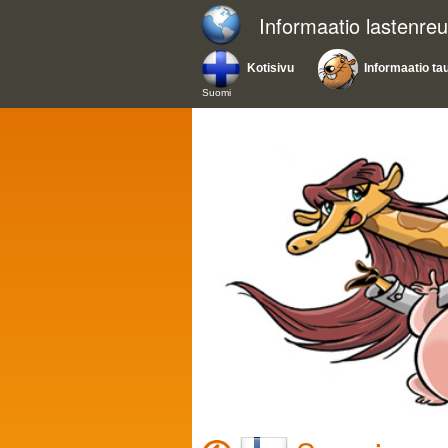
Informaatio lastenreu
Kotisivu
Informaatio ta
Suomi