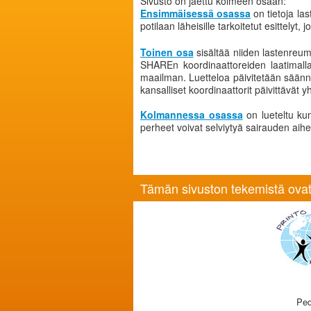
Sivusto on jaettu kolmeen osaan:
Ensimmäisessä osassa
on tietoja la
potilaan läheisille tarkoitetut esittelyt,
Toinen osa
sisältää niiden lastenreum
SHAREn koordinaattoreiden laatimalla 
maailman. Luetteloa päivitetään säänn
kansalliset koordinaattorit päivittävät y
Kolmannessa osassa
on lueteltu kun
perheet voivat selviytyä sairauden aihe
Tämän sivuston tekemistä ovat
Ped