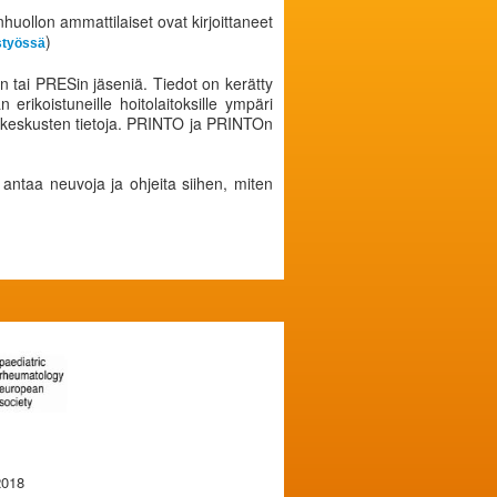
uollon ammattilaiset ovat kirjoittaneet
)
styössä
n tai PRESin jäseniä. Tiedot on kerätty
rikoistuneille hoitolaitoksille ympäri
makeskusten tietoja. PRINTO ja PRINTOn
 antaa neuvoja ja ohjeita siihen, miten
2018