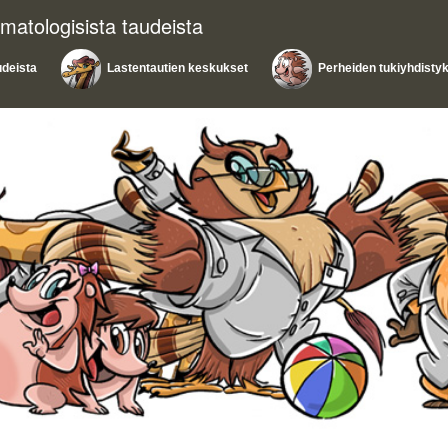
matologisista taudeista
udeista
Lastentautien keskukset
Perheiden tukiyhdisty