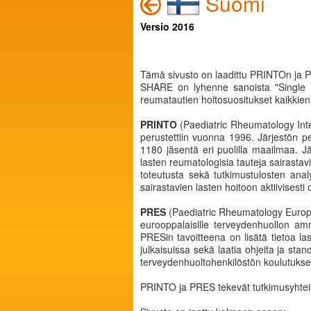
Suomi
Versio 2016
Tämä sivusto on laadittu PRINTOn ja 
SHARE on lyhenne sanoista "Single H
reumatautien hoitosuositukset kaikki
PRINTO
(Paediatric Rheumatology Inter
perustettiin vuonna 1996. Järjestön pe
1180 jäsentä eri puolilla maailmaa. J
lasten reumatologisia tauteja sairastav
toteutusta sekä tutkimustulosten ana
sairastavien lasten hoitoon aktiivisesti 
PRES
(Paediatric Rheumatology Europe
eurooppalaisille terveydenhuollon amma
PRESin tavoitteena on lisätä tietoa las
julkaisuissa sekä laatia ohjeita ja sta
terveydenhuoltohenkilöstön koulutukse
PRINTO ja PRES tekevät tutkimusyhtei