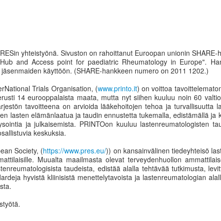
PRESin yhteistyönä. Sivuston on rahoittanut Euroopan unionin SHARE-
ub and Access point for paediatric Rheumatology in Europe". Hank
en jäsenmaiden käyttöön. (SHARE-hankkeen numero on 2011 1202.)
National Trials Organisation, (
www.printo.it
) on voittoa tavoittelematon
rusti 14 eurooppalaista maata, mutta nyt siihen kuuluu noin 60 valtio
ärjestön tavoitteena on arvioida lääkehoitojen tehoa ja turvallisuutta
ien lasten elämänlaatua ja taudin ennustetta tukemalla, edistämällä ja 
lysointia ja julkaisemista. PRINTOon kuuluu lastenreumatologisten ta
osallistuvia keskuksia.
an Society, (
https://www.pres.eu/
)) on kansainvälinen tiedeyhteisö las
ttilaisille. Muualta maailmasta olevat terveydenhuollon ammattilaiset 
tenreumatologisista taudeista, edistää alalla tehtävää tutkimusta, levitt
ndardeja hyvistä kliinisistä menettelytavoista ja lastenreumatologian al
sta.
styötä.