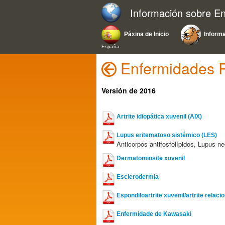
Información sobre E
Páxina de Inicio
Inform
España
Enfermidades R
Versión de 2016
Artrite idiopática xuvenil (AIX)
Lupus eritematoso sistémico (LES)
Anticorpos antifosfolípidos, Lupus ne
Dermatomiosite xuvenil
Esclerodermia
Espondiloartrite xuvenil/artrite rela
Enfermidade de Kawasaki