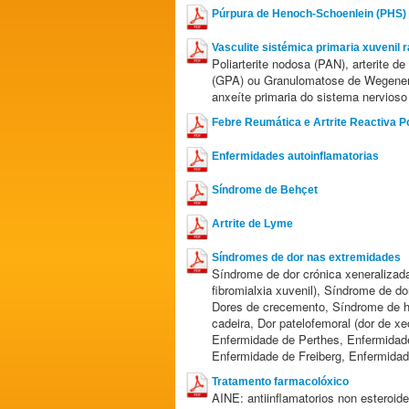
Púrpura de Henoch-Schoenlein (PHS)
Vasculite sistémica primaria xuvenil r
Poliarterite nodosa (PAN), arterite 
(GPA) ou Granulomatose de Wegener 
anxeíte primaria do sistema nervios
Febre Reumática e Artrite Reactiva P
Enfermidades autoinflamatorias
Síndrome de Behçet
Artrite de Lyme
Síndromes de dor nas extremidades
Síndrome de dor crónica xeneraliza
fibromialxia xuvenil), Síndrome de do
Dores de crecemento, Síndrome de hip
cadeira, Dor patelofemoral (dor de xe
Enfermidade de Perthes, Enfermidad
Enfermidade de Freiberg, Enfermid
Tratamento farmacolóxico
AINE: antiinflamatorios non esteroid