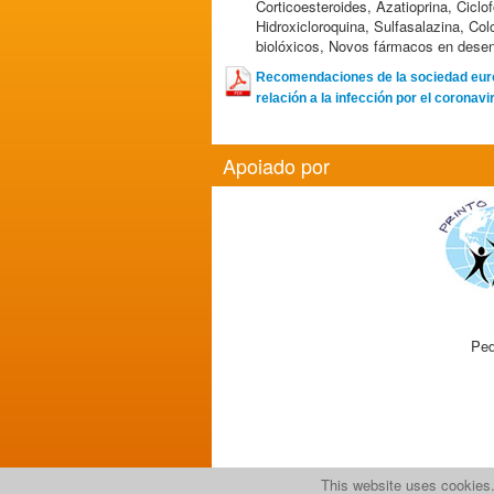
Corticoesteroides, Azatioprina, Cicl
Hidroxicloroquina, Sulfasalazina, Co
biolóxicos, Novos fármacos en dese
Recomendaciones de la sociedad euro
relación a la infección por el corona
Apoiado por
Ped
This website uses cookies.