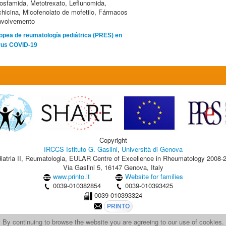
ofosfamida, Metotrexato, Leflunomida,
lchicina, Micofenolato de mofetilo, Fármacos
nvolvemento
pea de reumatología pediátrica (PRES) en
virus COVID-19
Copyright
IRCCS Istituto G. Gaslini
,
Università di Genova
iatria II, Reumatologia, EULAR Centre of Excellence in Rheumatology 2008-
Via Gaslini 5, 16147 Genova, Italy
www.printo.it
Website for families
0039-010382854
0039-010393425
0039-010393324
 By continuing to browse the website you are agreeing to our use of cookies.