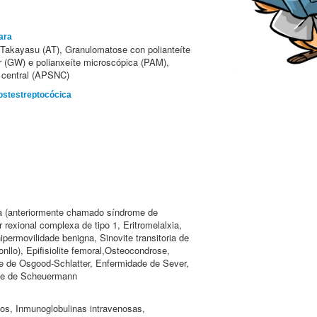
ara
de Takayasu (AT), Granulomatose con polianteíte
(GW) e polianxeíte microscópica (PAM),
o central (APSNC)
ostestreptocócica
da (anteriormente chamado síndrome de
r rexional complexa de tipo 1, Eritromelalxia,
ermovilidade benigna, Sinovite transitoria de
onllo), Epifisiolite femoral,Osteocondrose,
e de Osgood-Schlatter, Enfermidade de Sever,
ade de Scheuermann
eos, Inmunoglobulinas intravenosas,