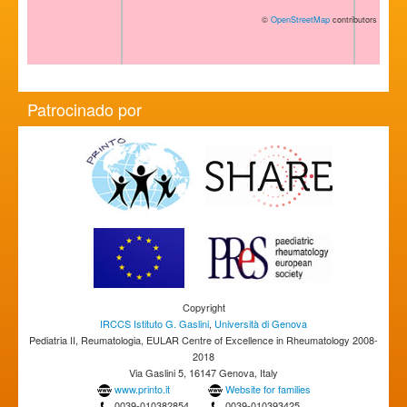
©
OpenStreetMap
contributors
Patrocinado por
Copyright
IRCCS Istituto G. Gaslini
,
Università di Genova
Pediatria II, Reumatologia, EULAR Centre of Excellence in Rheumatology 2008-
2018
Via Gaslini 5, 16147 Genova, Italy
www.printo.it
Website for families
0039-010382854
0039-010393425