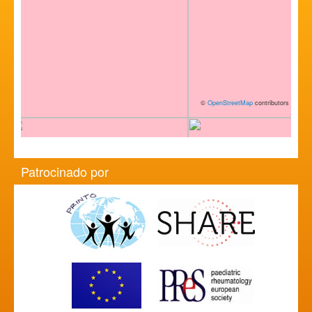
©
OpenStreetMap
contributors
Patrocinado por