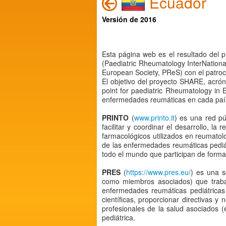
Ecuador
Versión de 2016
Esta página web es el resultado del 
(Paediatric Rheumatology InterNation
European Society, PReS) con el patroc
El objetivo del proyecto SHARE, acró
point for paediatric Rheumatology in 
enfermedades reumáticas en cada país
PRINTO
(
www.printo.it
) es una red pú
facilitar y coordinar el desarrollo, la
farmacológicos utilizados en reumatol
de las enfermedades reumáticas pediá
todo el mundo que participan de forma 
PRES
(
https://www.pres.eu/
) es una s
como miembros asociados) que traba
enfermedades reumáticas pediátricas 
científicas, proporcionar directivas
profesionales de la salud asociados (e
pediátrica.