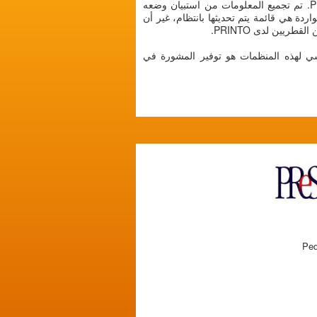
فيسرد بيانات الاتصال الخاصة بمراكز روماتيزم الأطفال التي تضم أطباء من أعضاء PRINTO و/أو PRES. تم تجميع المعلومات من استبيان وضعه
الم. والقائمة الواردة هي قائمة يتم تحديثها بانتظام، غير أن
ي لهذه المنظمات هو توفير المشورة في
Ped