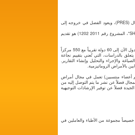
هذا الموقع هو نتاج عمل تعاوني بين المنظمة العالمية لروماتيزم الأطفال (PRINTO) والجمعية الأوروبية لروماتيزم الأطفال (PRES)، ويعود الفضل في خروجه إلى
والهدف من مشروع "محور ونقطة اتصال واحدة لمرض روماتيزم الأطفال في أوروبا" (والمشار إليه اختصاراً باسم "SHARE"، المشروع رقم 2011 1202) هو تقديم
) هي شبكة عامة دولية غير ربحية تأسست في عام 1996 من 14 دولة أوروبية (وقد وصل عدد الدول الآن إلى 60 دولة تقريباً مع 550 مركزاً
ل ما يتعلق بالدراسات، التي تُعني بتقييم نجاعة
صياغة والإجراء والتحليل وإنشاء التقارير.
فتهم أعضاء منتسبين) تعمل في مجال أمراض
حث في هذا المجال فضلاً عن نشر ما يتم التوصل إليه من
جيدة فضلاً عن توفير الإرشادات التوجيهية
خصيصاً مجموعة من الأطباء والعاملين في