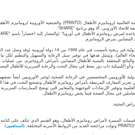
اتحاد الأوروبي، ألا وهو برنامج "SHARE".
ل المصابين بمرض الروماتيزم.
 عضواً في جميع أنحاء العالم)، ويتمثل هدفها في توفير سبل الرعاية والتسهيل والتنظيم لك
 والنتائج المحققة بالنسبة للأطفال المصابين بأمراض الروماتيزم، من عمليات ال
ولية للأوروبيين المتخصصين في الرعاية الصحية (وغير الأوروبيين أيضاً بص
تيزم الأطفال. ورسالة جمعية PRES هي تعزيز المعارف المرتبطة بأمراض روماتيزم الأطفال وتشجيع الب
مية وتوفير الإرشادات التوجيهية والمعايير التي توضح الممارسات السريرية ال
والعاملين في مجال الصحة فيما يخص روماتيزم الأطفال.
سمات المميزة لأمراض روماتيزم الأطفال، وهو القسم الذي عكف على كتابته 
)
المساهمون