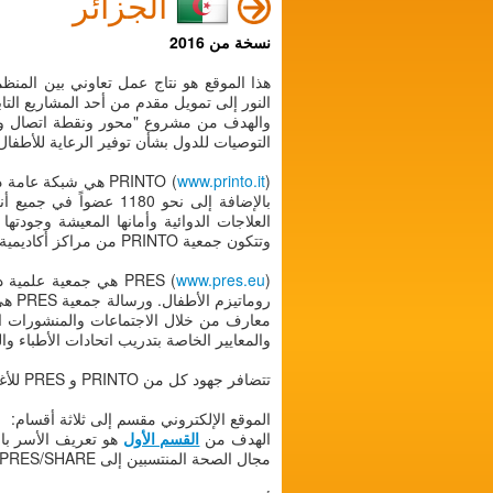
الجزائر
نسخة من 2016
النور إلى تمويل مقدم من أحد المشاريع التابعة لل
التوصيات للدول بشأن توفير الرعاية للأطفا
PRINTO (
www.printo.it
بالإضافة إلى نحو 1180
العلاجات الدوائية وأمانها المعيشة وجودتها
وتتكون جمعية PRINTO من مراكز أكاديمية و/أو إكلينيكية ذات دور نشط في مجال البحث والرعاية السريرية للأطفال المصابين بالأمراض الروماتيزمية.
www.pres.eu
PRES (
) هي جمعية علمية د
روما
معارف من خلال الاجتماعات والمنشورات العل
والمعايير الخاصة بتدريب اتحادات الأطباء 
تتضافر جهود كل من PRINTO و PRES للأغراض البحثية.
الموقع الإلكتروني مقسم إلى ثلاثة أقسام:
الهدف من
القسم الأول
هو تعريف الأسر بال
مجال الصحة المنتسبين إلى PRINTO/PRES/SHARE وتولت مراجعته العديد من الروابط الأسرية المختلفة. (