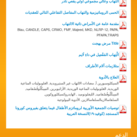
التهاب وعائي مجموعي أولي يفعي نادر
الحمى الروماتيزمية والتهاب المفاصل التفاعلي التالي للعقديات
مقدمة عامة عن الأمراض ذاتية الالتهاب
Blau, CANDLE, CAPS, CRMO, FMF, Majeed, MKD, NLRP-12, PAPA,
PFAPA,TRAPS
Title مرض بهجت
الْتِهاب المَفْصِل في داءِ لَايم
متلازمات آلام الأطراف
العلاج بالأدوية
السيكلوسبورين أ, مضادات الالتهاب غير الستيرويدية, الغلوبولينات المناعية
الوريدية, الغلوبولينات المناعية الوريدية, الآزاثيوبرين, السِيكْلُوفُسْفاميد,
السِيكْلُوفُسْفاميد, الليفلونوميد , الهايدروكسيكلوروكوين,
السلفاسالازينالسلفاسالازين, الأدوية البيولوجية
توصيات الجمعية الأوربية لروماتزم الأطفال فيما يتعلق بفيروس كورونا
المستجد (كوفيد-١٩)النسخة العربية
الدعم