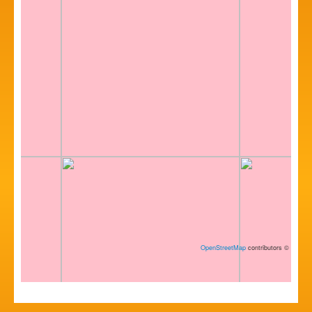
OpenStreetMap
contributors
©