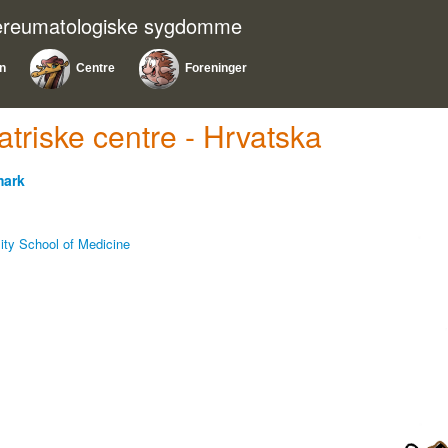
nereumatologiske sygdomme
on
Centre
Foreninger
atriske centre - Hrvatska
mark
sity School of Medicine