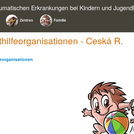
eumatischen Erkrankungen bei Kindern und Jugendl
Zentren
Familie
thilfeorganisationen - Ceská R.
feorganisationen