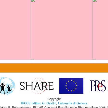
Copyright
IRCCS Istituto G. Gaslini
,
Università di Genova
iatria II, Reumatologia, EULAR Centre of Excellence in Rheumatology 2008-