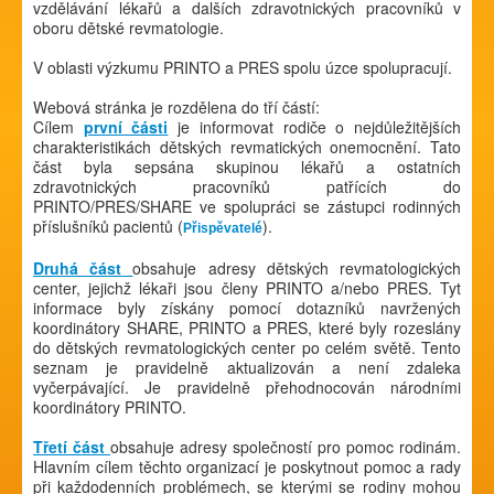
vzdělávání lékařů a dalších zdravotnických pracovníků v
oboru dětské revmatologie.
V oblasti výzkumu PRINTO a PRES spolu úzce spolupracují.
Webová stránka je rozdělena do tří částí:
Cílem
první části
je informovat rodiče o nejdůležitějších
charakteristikách dětských revmatických onemocnění. Tato
část byla sepsána skupinou lékařů a ostatních
zdravotnických pracovníků patřících do
PRINTO/PRES/SHARE ve spolupráci se zástupci rodinných
příslušníků pacientů (
).
Přispěvatelé
Druhá část
obsahuje adresy dětských revmatologických
center, jejichž lékaři jsou členy PRINTO a/nebo PRES. Tyt
informace byly získány pomocí dotazníků navržených
koordinátory SHARE, PRINTO a PRES, které byly rozeslány
do dětských revmatologických center po celém světě. Tento
seznam je pravidelně aktualizován a není zdaleka
vyčerpávající. Je pravidelně přehodnocován národními
koordinátory PRINTO.
Třetí část
obsahuje adresy společností pro pomoc rodinám.
Hlavním cílem těchto organizací je poskytnout pomoc a rady
při každodenních problémech, se kterými se rodiny mohou