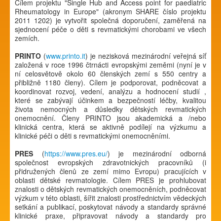
Cílem projektu "Single Hub and Access point for paediatric
Rheumatology in Europe" (akronym SHARE číslo projektu
2011 1202) je vytvořit společná doporučení, zaměřená na
sjednocení péče o děti s revmatickými chorobami ve všech
zemích.
PRINTO
(
www.printo.it
) je nezisková mezinárodní veřejná síť
založená v roce 1996 čtrnácti evropskými zeměmi (nyní je v
ní celosvětově okolo 60 členských zemí s 550 centry a
přibližně 1180 členy). Cílem je podporovat, podněcovat a
koordinovat rozvoj, vedení, analýzu a hodnocení studií ,
které se zabývají účinkem a bezpečností léčby, kvalitou
života nemocných a důsledky dětských revmatických
onemocnění. Členy PRINTO jsou akademická a /nebo
klinická centra, která se aktivně podílejí na výzkumu a
klinické péči o děti s revmatickými onemocněními.
PRES
(
https://www.pres.eu/
) je mezinárodní odborná
společnost evropských zdravotnických pracovníků (i
přidružených členů ze zemí mimo Evropu) pracujících v
oblasti dětské revmatologie. Cílem PRES je prohlubovat
znalosti o dětských revmatických onemocněních, podněcovat
výzkum v této oblasti, šířit znalosti prostřednictvím vědeckých
setkání a publikací, poskytovat návody a standardy správné
klinické praxe, připravovat návody a standardy pro