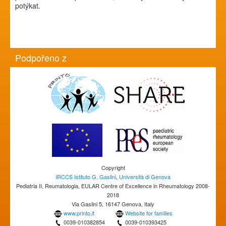
potýkat.
Podpořeno z
Copyright
IRCCS Istituto G. Gaslini
,
Università di Genova
Pediatria II, Reumatologia, EULAR Centre of Excellence in Rheumatology 2008-
2018
Via Gaslini 5, 16147 Genova, Italy
www.printo.it
Website for families
0039-010382854
0039-010393425