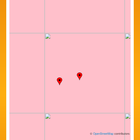
©
OpenStreetMap
contributors