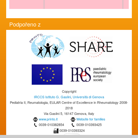
Podpořeno z
Copyright
IRCCS Istituto G. Gaslini
,
Università di Genova
Pediatria II, Reumatologia, EULAR Centre of Excellence in Rheumatology 2008-
2018
Via Gaslini 5, 16147 Genova, Italy
www.printo.it
Website for families
0039-010382854
0039-010393425
0039-010393324