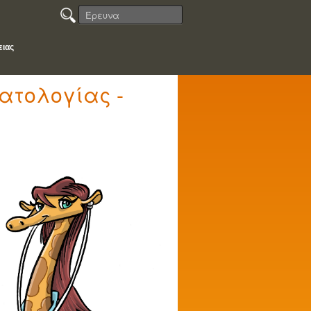
ειας
ατολογίας -