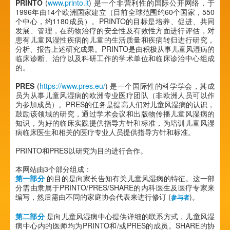
PRINTO
(
www.printo.it
) 是一个非营利性的国际公开网络，于
1996年由14个欧洲国家建立（目前全球范围约60个国家，550
个中心，约1180成员）。PRINTO的目标是培养、促进、共同
发展、管理，在药物治疗的安全性及有效性方面进行评估，对
患有儿童风湿性疾病的儿童的生活质量和疾病转归进行研究，
分析、报告上述研究成果。PRINTO是由积极从事儿童风湿病的
临床诊断、治疗以及科研工作的学术单位和临床诊治中心组成
的。
PRES
(
https://www.pres.eu/
) 是一个国际性的科学学会，其成
员为从事儿童风湿病的欧洲专业医疗团队（非欧洲人员可以作
为参加成员）。PRES的任务是提高人们对儿童风湿病的认识，
鼓励该领域的研究，通过学术会议和出版物传播儿童风湿病的
知识，为好的临床实践提供指导方针和标准，为培训儿童风湿
病临床医生和相关的医疗专业人员提供指导方针和标准。
PRINTO和PRES以研究为目的进行合作。
本网站由3个部分组成：
第一部分
的目的是向家长告知有关儿童风湿病的特征。这一部
分需由隶属于PRINTO/PRES/SHARE的内科医生及医疗专家来
编写，然后需由不同的家庭协会代表来进行修订 (
)。
参与者
第二部分
是向儿童风湿病中心提供详细的联系方式，儿童风湿
病中心内的医师均为PRINTO和/或PRES的成员。SHARE的协