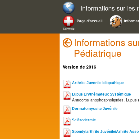
Informations sur les
Page d’accueil
Informa
Schweiz
Informations s
Pédiatrique
Version de 2016
Arthrite Juvénile Idiopathique
Lupus Érythémateux Systémique
Anticorps antiphospholipides, Lupus 
Dermatomyosite Juvénile
Sclérodermie
Spondylarthrite Juvénile/Arhrite Ass