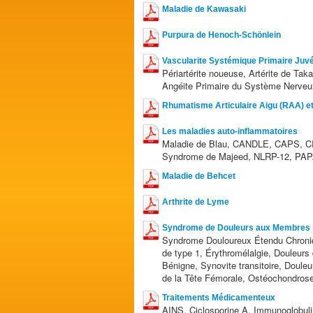
Maladie de Kawasaki
Purpura de Henoch-Schönlein
Vascularite Systémique Primaire Juvé
Périartérite noueuse, Artérite de Ta
Angéite Primaire du Système Nerveu
Rhumatisme Articulaire Aigu (RAA) et
Les maladies auto-inflammatoires
Maladie de Blau, CANDLE, CAPS, CR
Syndrome de Majeed, NLRP-12, PA
Maladie de Behcet
Arthrite de Lyme
Syndrome de Douleurs aux Membres
Syndrome Douloureux Étendu Chroni
de type 1, Érythromélalgie, Douleurs
Bénigne, Synovite transitoire, Douleu
de la Tête Fémorale, Ostéochondros
Traitements Médicamenteux
AINS, Ciclosporine A, Immunoglobulin