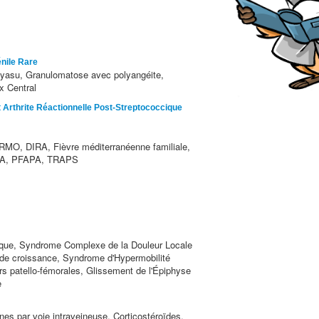
nile Rare
kayasu, Granulomatose avec polyangéite,
x Central
 Arthrite Réactionnelle Post-Streptococcique
MO, DIRA, Fièvre méditerranéenne familiale,
PA, PFAPA, TRAPS
que, Syndrome Complexe de la Douleur Locale
 de croissance, Syndrome d'Hypermobilité
rs patello-fémorales, Glissement de l'Épiphyse
e
es par voie intraveineuse, Corticostéroïdes,