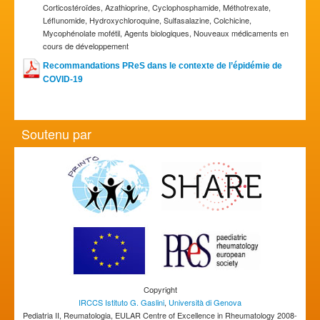
Corticostéroïdes, Azathioprine, Cyclophosphamide, Méthotrexate,
Léflunomide, Hydroxychloroquine, Sulfasalazine, Colchicine,
Mycophénolate mofétil, Agents biologiques, Nouveaux médicaments en
cours de développement
Recommandations PReS dans le contexte de l’épidémie de
COVID-19
Soutenu par
Copyright
IRCCS Istituto G. Gaslini
,
Università di Genova
Pediatria II, Reumatologia, EULAR Centre of Excellence in Rheumatology 2008-