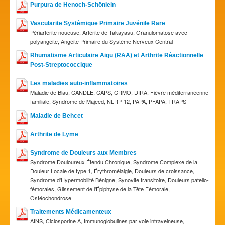
Purpura de Henoch-Schönlein
Vascularite Systémique Primaire Juvénile Rare
Périartérite noueuse, Artérite de Takayasu, Granulomatose avec
polyangéite, Angéite Primaire du Système Nerveux Central
Rhumatisme Articulaire Aigu (RAA) et Arthrite Réactionnelle
Post-Streptococcique
Les maladies auto-inflammatoires
Maladie de Blau, CANDLE, CAPS, CRMO, DIRA, Fièvre méditerranéenne
familiale, Syndrome de Majeed, NLRP-12, PAPA, PFAPA, TRAPS
Maladie de Behcet
Arthrite de Lyme
Syndrome de Douleurs aux Membres
Syndrome Douloureux Étendu Chronique, Syndrome Complexe de la
Douleur Locale de type 1, Érythromélalgie, Douleurs de croissance,
Syndrome d'Hypermobilité Bénigne, Synovite transitoire, Douleurs patello-
fémorales, Glissement de l'Épiphyse de la Tête Fémorale,
Ostéochondrose
Traitements Médicamenteux
AINS, Ciclosporine A, Immunoglobulines par voie intraveineuse,