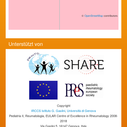
©
OpenStreetMap
contributors
Unterstützt von
Copyright
IRCCS Istituto G. Gaslini
,
Università di Genova
Pediatria II, Reumatologia, EULAR Centre of Excellence in Rheumatology 2008-
2018
Via Gaslini 5, 16147 Genova, Italy