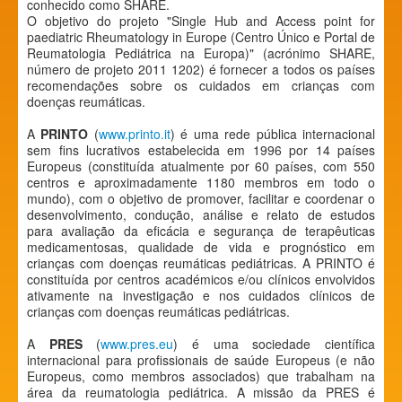
conhecido como SHARE.
O objetivo do projeto "Single Hub and Access point for
paediatric Rheumatology in Europe (Centro Único e Portal de
Reumatologia Pediátrica na Europa)" (acrónimo SHARE,
número de projeto 2011 1202) é fornecer a todos os países
recomendações sobre os cuidados em crianças com
doenças reumáticas.
A
PRINTO
(
www.printo.it
) é uma rede pública internacional
sem fins lucrativos estabelecida em 1996 por 14 países
Europeus (constituída atualmente por 60 países, com 550
centros e aproximadamente 1180 membros em todo o
mundo), com o objetivo de promover, facilitar e coordenar o
desenvolvimento, condução, análise e relato de estudos
para avaliação da eficácia e segurança de terapêuticas
medicamentosas, qualidade de vida e prognóstico em
crianças com doenças reumáticas pediátricas. A PRINTO é
constituída por centros académicos e/ou clínicos envolvidos
ativamente na investigação e nos cuidados clínicos de
crianças com doenças reumáticas pediátricas.
A
PRES
(
www.pres.eu
) é uma sociedade científica
internacional para profissionais de saúde Europeus (e não
Europeus, como membros associados) que trabalham na
área da reumatologia pediátrica. A missão da PRES é