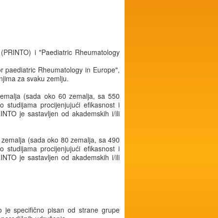
" (PRINTO) i "Paediatric Rheumatology
for paediatric Rheumatology in Europe",
njima za svaku zemlju.
emalja (sada oko 60 zemalja, sa 550
 o studijama procijenjujući efikasnost i
RINTO je sastavljen od akademskih i/ili
 zemalja (sada oko 80 zemalja, sa 490
 o studijama procijenjujući efikasnost i
RINTO je sastavljen od akademskih i/ili
io je specifično pisan od strane grupe