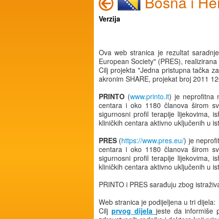
Bosna i He
Verzija
Ova web stranica je rezultat saradnj
European Society" (PRES), realizirana
Cilj projekta "Jedna pristupna tačka z
akronim SHARE, projekat broj 2011 120
PRINTO
(
www.printo.it
) je neprofitn
centara i oko 1180 članova širom svijet
sigurnosni profil terapije lijekovima,
kliničkih centara aktivno uključenih u i
PRES
(
https://www.pres.eu/
) je nepro
centara i oko 1180 članova širom svijet
sigurnosni profil terapije lijekovima,
kliničkih centara aktivno uključenih u i
PRINTO i PRES sarađuju zbog istraživa
Web stranica je podijeljena u tri dijela:
Cilj
prvog dijela
jeste da informiše 