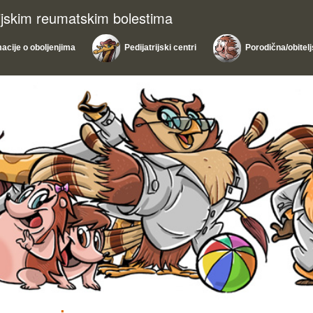
rijskim reumatskim bolestima
macije o oboljenjima
Pedijatrijski centri
Porodična/obitel