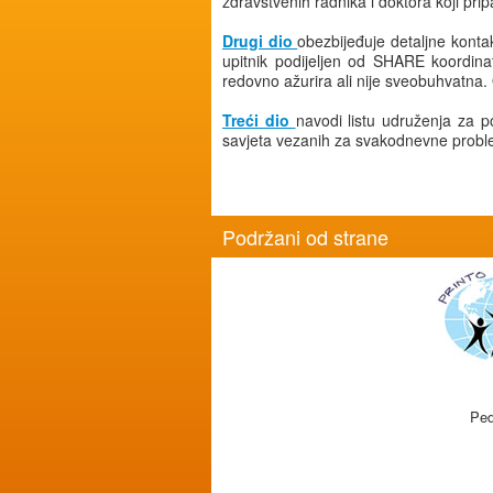
zdravstvenih radnika i doktora koji p
Drugi dio
obezbijeđuje detaljne kontak
upitnik podijeljen od SHARE koordinat
redovno ažurira ali nije sveobuhvatna.
Treći dio
navodi listu udruženja za 
savjeta vezanih za svakodnevne proble
Podržani od strane
Ped