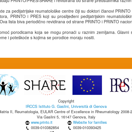
ripadaju PRINTO/PRES/SHARE i revidirana od strane predstavnika raznih
te za pedijatrijske reumatološke centre čiji su doktori članovi PRINTO 
ora, PRINTO i PRES koji su proslijeđeni pedijatrijskim reumatološki
 Ova lista biva periodično revidirana od strane PRINTO i PRINTO nacion
pomoć porodicama koja se mogu pronaći u raznim zemljama. Glavni s
me i poteškoće s kojima se porodice moraju nositi.
Copyright
IRCCS Istituto G. Gaslini
,
Università di Genova
iatria II, Reumatologia, EULAR Centre of Excellence in Rheumatology 2008-
Via Gaslini 5, 16147 Genova, Italy
www.printo.it
Website for families
0039-010382854
0039-010393425