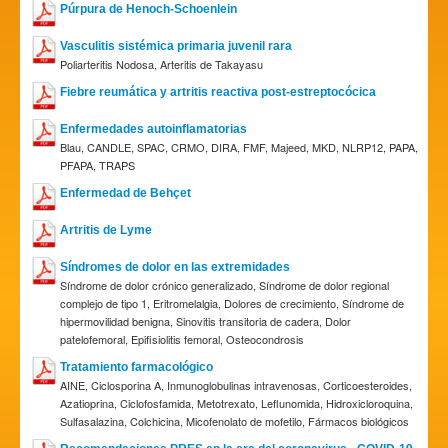
Púrpura de Henoch-Schoenlein
Vasculitis sistémica primaria juvenil rara
Poliarteritis Nodosa, Arteritis de Takayasu
Fiebre reumática y artritis reactiva post-estreptocócica
Enfermedades autoinflamatorias
Blau, CANDLE, SPAC, CRMO, DIRA, FMF, Majeed, MKD, NLRP12, PAPA,
PFAPA, TRAPS
Enfermedad de Behçet
Artritis de Lyme
Síndromes de dolor en las extremidades
Síndrome de dolor crónico generalizado, Síndrome de dolor regional
complejo de tipo 1, Eritromelalgia, Dolores de crecimiento, Síndrome de
hipermovilidad benigna, Sinovitis transitoria de cadera, Dolor
patelofemoral, Epifisiolitis femoral, Osteocondrosis
Tratamiento farmacológico
AINE, Ciclosporina A, Inmunoglobulinas intravenosas, Corticoesteroides,
Azatioprina, Ciclofosfamida, Metotrexato, Leflunomida, Hidroxicloroquina,
Sulfasalazina, Colchicina, Micofenolato de mofetilo, Fármacos biológicos