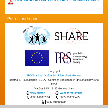
Recomendaciones PRES en la era del coronavirus - COVID-19
Patrocinado por
Copyright
IRCCS Istituto G. Gaslini
,
Università di Genova
Pediatria II, Reumatologia, EULAR Centre of Excellence in Rheumatology 2008-
2018
Via Gaslini 5, 16147 Genova, Italy
www.printo.it
Website for families
0039-010382854
0039-010393425
0039-010393324