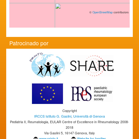
©
OpenStreetMap
contributors
Patrocinado por
Copyright
IRCCS Istituto G. Gaslini
,
Università di Genova
Pediatria II, Reumatologia, EULAR Centre of Excellence in Rheumatology 2008-
2018
Via Gaslini 5, 16147 Genova, Italy
www.printo.it
Website for families