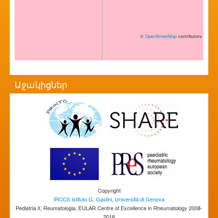
©
OpenStreetMap
contributors
Աջակիցներ
Copyright
IRCCS Istituto G. Gaslini
,
Università di Genova
Pediatria II, Reumatologia, EULAR Centre of Excellence in Rheumatology 2008-
2018