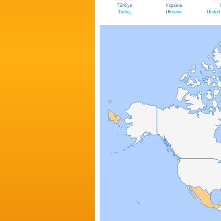
Türkiye
Україна
Turkia
Ukraine
United