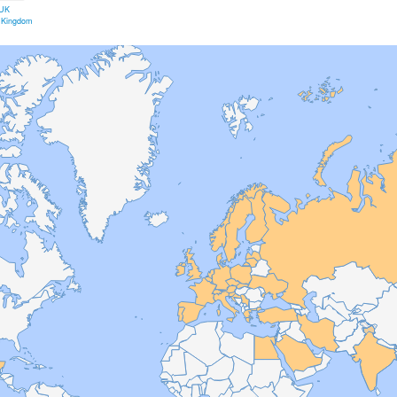
UK
 Kingdom