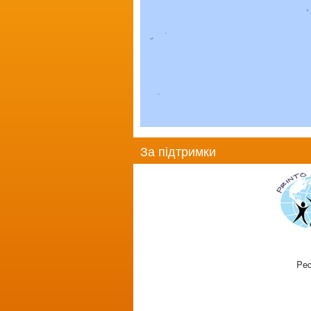
За підтримки
Ped