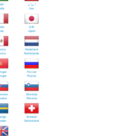
ारत
ا يرا ن
ndia
Iran
talia
日本
taly
Japan
xico
Nederland
xico
Netherlands
tugal
Россия
tugal
Russia
vensko
Slovenija
vakia
Slovenia
erige
Schweiz
eden
Switzerland