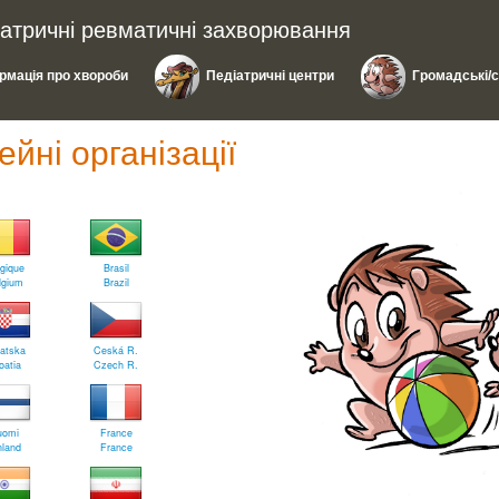
іатричні ревматичні захворювання
рмація про хвороби
Педіатричні центри
Громадські/сі
ейні організації
gique
Brasil
lgium
Brazil
atska
Ceská R.
oatia
Czech R.
uomi
France
nland
France