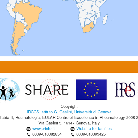
Copyright
IRCCS Istituto G. Gaslini
,
Università di Genova
iatria II, Reumatologia, EULAR Centre of Excellence in Rheumatology 2008-
Via Gaslini 5, 16147 Genova, Italy
www.printo.it
Website for families
0039-010382854
0039-010393425