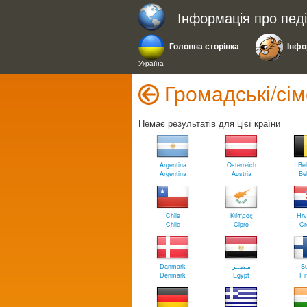
Інформація про пед
Головна сторінка
Інфо
Україна
Громадські/сім
Немає результатів для цієї країни
Argentina
Österreich
Bel
Argentina
Austria
Be
Chile
Κύπρος
Hrv
Chile
Cipro
Cr
Danmark
مـصــر
S
Denmark
Egypt
Fi