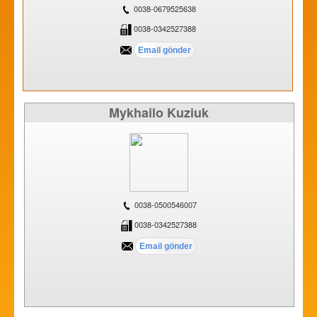
0038-0679525638
0038-0342527388
Mykhailo Kuziuk
0038-0500546007
0038-0342527388