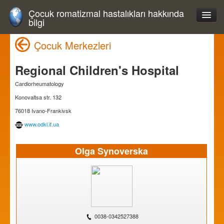
Çocuk romatizmal hastalıkları hakkında
bilgi
Çocuk Merkezleri
Regional Children's Hospital
Cardiorheumatology
Konovaltsa str. 132
76018 Ivano-Frankivsk
www.odkl.if.ua
Olga Synoverska
0038-0342527388