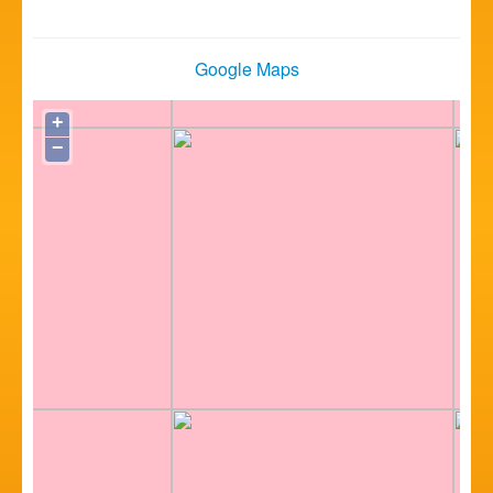
Google Maps
+
−