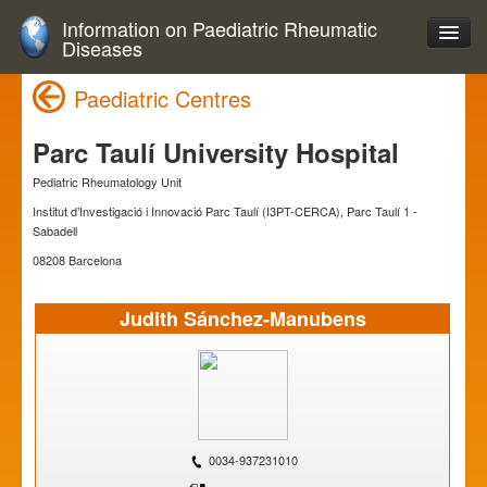
Information on Paediatric Rheumatic
Diseases
Paediatric Centres
Parc Taulí University Hospital
Pediatric Rheumatology Unit
Institut d’Investigació i Innovació Parc Taulí (I3PT-CERCA), Parc Taulí 1 -
Sabadell
08208 Barcelona
Judith Sánchez-Manubens
0034-937231010