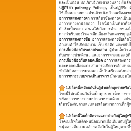
และเป็นก้อน มักเกิดบริเวณขาส่วนล่าง ผื่นลั
ปฏิกิริยา pathergy
Pathergy เป็นปฏิกิริยาท
ใช้เข็มสะอาดเจาะผ่านผิวหนังบริเวณท้องแขน
อาการแสดงทางตา
การเกี่ยวข้องทางตาเป็นอ
อาการทางตาน้อยกว่า โรคนี้มักเป็นที่ตาทั้
กำเริบเป็นระยะ ส่งผลให้เกิดการทำลายของโ
การกำเริบของโรค หลีกเลี่ยงหรือลดการสูญเสี
อาการแสดงทางข้อ
อาการแสดงทางข้อเกิดใน
อักเสบทำให้เกิดข้อบวม เจ็บ ข้อติด และขยั
การเกี่ยวข้องกับระบบประสาท
ผู้ป่วยเด็ก
กับอาการปวดศีรษะ และอาการทางสมอง (เกี่
การเกี่ยวข้องกับหลอดเลือด
อาการแสดงทางระ
และหลอดเลือดแดง สามารถเกิดการอักเสบของเส
ทำให้เกิดอาการบวมและเจ็บในบริเวณดังกล่า
อาการทางระบบทางเดินอาหาร
มักพบบ่อยใ
1.8 โรคนี้เหมือนกันในผู้ป่วยเด็กทุกรายหรือไ
โรคนี้ไม่เหมือนกันในเด็กทุกราย เด็กบางร
หรืออาการทางระบบประสาทร่วมด้วย อย่างไร
เกี่ยวข้องกับตาและหลอดเลือดมากกว่าเด็กผ
1.9 โรคนี้ในเด็กมีความแตกต่างกับผู้ใหญ่หร
โรคเบเช็ทในเด็กพบน้อยมากเมื่อเทียบกับผู้ให
หนุ่มสาวมีความคล้ายคลึงกับในผู้ใหญ่มากขึ้