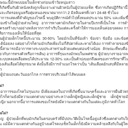
กษณะนี้มักพบบ่อยในเด็กช่วงก่อนเข้าวัยหนุ่มสาว
ี่เกิดขึ้นกับผิวหนังหลังถูกเข็มเจาะผ่านผิวหนังในผู้ป่วยเบเช็ท ซึ่งการเกิดปฏิกิริยา
จะเกิดรอยนูนหรือตุ่มหนองขนาดมากกว่า 2 มิลลิเมตรที่เวลา 24-48 ชั่วโมง
าการแสดงที่สำคัญของโรคนี้ พบอุบัติการณ์ทั่วไปทั้งหมดประมาณ 50% และเพิ่มขึ้
งสองข้างในผู้ป่วยส่วนใหญ่ อาการทางตามักเกิดภายในสามปีแรกที่เป็นโรค การดำเ
ครงสร้างบางอย่างหลังจากการกำเริบในแต่ละครั้งทำให้การมองเห็นค่อยๆลดลง การร
ยการมองเห็นให้น้อยที่สุด
ผู้ป่วยเด็กโรคนี้ประมาณ 30-50% โดยมักเป็นที่ข้อเท้า ข้อเข่า ข้อมือ และข
บได้น้อยลง แต่อย่างไรก็ตามมักเกิดเพียงไม่กี่สัปดาห์และหายได้เอง การทำลายข
โรคนี้สามารถมีอาการทางระบบประสาทร่วมด้วยแต่พบค่อนข้างน้อย ลักษณะที่พบค
ยวกับการทรงตัวหรือการเดิน) อาการที่รุนแรงมักพบในเพศชาย ผู้ป่วยบางรายอาจ
บบหลอดเลือดพบได้ประมาณ 12-30% และเป็นตัวบ่งบอกถึงผลของการรักษาที่ไม่ด
้นเลือดได้ทุกขนาด ดังนั้นจึงมีการจำแนกโรคว่าเป็น "เส้นเลือดอักเสบที่มีหลา
ว
นผู้ป่วยแถบตะวันออกไกล การตรวจบริเวณลำไส้พบแผล
ม่?
ายอาการของโรคไม่รุนแรง มีเพียงแผลในปากที่เกิดขึ้นนานๆครั้งและอาการผื่นผิ
ก็ตามยังมีความแตกต่างบางอย่างระหว่างเด็กผู้หญิงและเด็กผู้ชาย เด็กผู้ชายม
ู้หญิง นอกจากนี้อาการแสดงของโรคยังมีความแตกต่างกันในแต่ละภูมิภาคทั่วโลก
ือไม่?
ญ่ ผู้ป่วยเด็กที่พบมักเกิดในครอบครัวที่มีปประวัติเป็นโรคนี้อยู่แล้วซึ่งแตกต่างก
น แม้มีความแตกต่างกันอยู่บ้างแต่โรคเบเช็ทในเด็กก็ยังมีความคล้ายลลึงกับในผู้ให