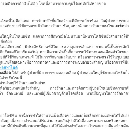
มารถเกิดการกำเริบได้อีก โรคนี้สามารถควบคุมได้แต่มักไม่หายขาด
โรคที่ไม่มีสาเหตุ การรักษาจึงขึ้นกับอวัยวะที่มีการเกี่ยวข้อง ในผู้ป่วยบางรายอ
ต้องการใช้ยาหลายตัวในการรักษา ข้อมูลทางด้านการรักษาของโรคเบเช็ทส่วนใ
นใหญ่ในโรคเบเช็ท แต่จากการศึกษาเมื่อไม่นานมานี้พบว่าโคชิซินยังสามารถใช
อีกด้วย
ติโคสเตียรอยด์ มีประสิทธิภาพที่ดีในการควบคุมการอักเสบ ยากลุ่มนี้เป็นย
ิกรัมต่อกิโลกรัมต่อวัน) หากมีความจำเป็นก็สามารถให้ทางหลอดเลือดดำในขนาดสู
ียรอยด์ที่ใช้รักษาเฉพาะที่ ใช้ในการรักษาแผลในปาก หรืออาการทางตา (ใช้ในรูปแ
าการรุนแรงโดยเฉพาะมีอาการทางตาและอาการทางระบบอวัยวะสำคัญ หรืออาการที่มีเส้
ฟอสฟาไมด์
องเลือด
ใช้สำหรับผู้ป่วยที่มีอาการทางหลอดเลือด ผู้ป่วยส่วนใหญ่ใช้ยาแอสไพรินก็
น์สำหรับโรคนี้
 ส่วนใหญ่ใช้รักษาแผลในปาก
ี่อวัยวะเพศเป็นสิ่งสำคัญ การรักษาและการติดตามผู้ป่วยโรคเบเช็ทควรอาศ
้ว จักษุแพทย์ และแพทย์ผู้เชี่ยวชาญด้านโรคเลือด หากมีปัญหาในการรักษาครอ
ากยาโคชิซีน ยานี้อาจทำให้จำนวนเม็ดเลือดขาวและเกล็ดเลือดต่ำลงแต่พบได้ไม่บ
ญหาใหญ่ เนื่องจากจำนวนสเปิร์มสามารถกลับสู่ปกติได้เมื่อลดขนาดยาลงหรือหยุดยา
ักเสบที่มีประสิทธิภาพมากที่สุด แต่ใช้ได้อย่างจำกัดเพราะในระยะยาวมีผลข้างเค