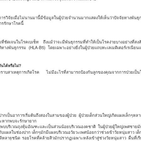
วิจัยเมื่อไม่นานมานี้มีข้อมูลในผู้ป่วยจำนวนมากแสดงให้เห็นว่าปัจจัยทางพัน
การรักษาโรคนี้
ี่ชัดเจนในโรคเบเช็ท ถึงแม้ว่าจะมีพันธุกรรมที่ทำให้เป็นโรคง่ายบางอย่างที่สง
ปกติทางพันธุกรรม (HLA-B5) โดยเฉพาะอย่างยิ่งในผู้ป่วยแถบทะเลเมดิเตอร์เรเน
ันได้หรือไม่?
่ทราบสาเหตุการเกิดโรค ไม่มีอะไรที่สามารถป้องกันลูกของคุณจากการป่วยเป็นโร
ป็นอาการเริ่มต้นถึงสองในสามของผู้ป่วย ผู้ป่วยเด็กส่วนใหญ่เกิดแผลเล็กๆหลายแ
ละหากพบจะรักษายาก
พบบริเวณถุงหุ้มอัณฑะและเป็นส่วนน้อยบริเวณองคชาติ ในผู้ป่วยผู้ใหญ่เพศชายมัก
บแผลในช่องปาก เด็กๆมักมีแผลบริเวณอวัยวะเพศน้อยกว่าช่วงเข้าวัยหนุ่มสาว เด็ก
ด้หลายชนิด รอยโรคที่คล้ายสิวมักปรากฏเฉพาะหลังเข้าสู่ช่วงวัยหนุ่มสาว ผื่นที่เ