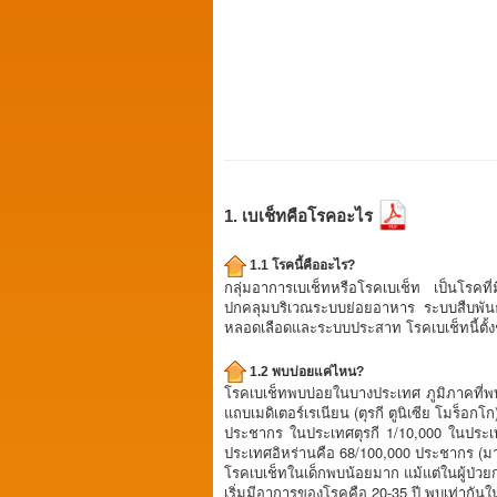
1. เบเช็ทคือโรคอะไร
1.1 โรคนี้คืออะไร?
กลุ่มอาการเบเช็ทหรือโรคเบเช็ท เป็นโรคที่ม
ปกคลุมบริเวณระบบย่อยอาหาร ระบบสืบพันธ์ 
หลอดเลือดและระบบประสาท โรคเบเช็ทนี้ตั้งชื่
1.2 พบบ่อยแค่ไหน?
โรคเบเช็ทพบบ่อยในบางประเทศ ภูมิภาคที่พบ
แถบเมดิเตอร์เรเนียน (ตุรกี ตูนิเซีย โมร็
ประชากร ในประเทศตุรกี 1/10,000 ในประเท
ประเทศอิหร่านคือ 68/100,000 ประชากร (ม
โรคเบเช็ทในเด็กพบน้อยมาก แม้แต่ในผู้ป่วยกล
เริ่มมีอาการของโรคคือ 20-35 ปี พบเท่าก