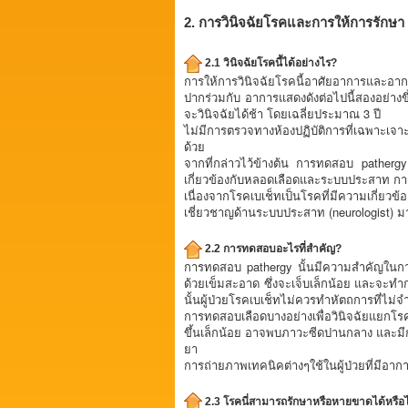
2. การวินิจฉัยโรคและการให้การรักษา
2.1 วินิจฉัยโรคนี้ได้อย่างไร?
การให้การวินิจฉัยโรคนี้อาศัยอาการและอาก
ปากร่วมกับ อาการแสดงดังต่อไปนี้สองอย่างขึ
จะวินิจฉัยได้ช้า โดยเฉลี่ยประมาณ 3 ปี
ไม่มีการตรวจทางห้องปฏิบัติการที่เฉพาะเจา
ด้วย
จากที่กล่าวไว้ข้างต้น การทดสอบ patherg
เกี่ยวข้องกับหลอดเลือดและระบบประสาท 
เนื่องจากโรคเบเช็ทเป็นโรคที่มีความเกี่ยวข
เชี่ยวชาญด้านระบบประสาท (neurologist) ม
2.2 การทดสอบอะไรที่สำคัญ?
การทดสอบ pathergy นั้นมีความสำคัญในการ
ด้วยเข็มสะอาด ซึ่งจะเจ็บเล็กน้อย และจะทำกา
นั้นผู้ป่วยโรคเบเช็ทไม่ควรทำหัตถการที่ไม่จ
การทดสอบเลือดบางอย่างเพื่อวินิจฉัยแยกโร
ขึ้นเล็กน้อย อาจพบภาวะซีดปานกลาง และมีกา
ยา
การถ่ายภาพเทคนิคต่างๆใช้ในผู้ป่วยที่มี
2.3 โรคนี่สามารถรักษาหรือหายขาดได้หรือไ