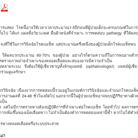
ารแสดง โรคนี้อาจใช้เวลาเวลาประมาณ1-5ปีก่อนที่ผู้ป่วยเด็กจะครบเกณฑ์ในการวิ
้นไป ได้แก่ แผลที่อวัยวะเพศ ผื่นผิวหนังที่จำเพาะ การทดสอบ pathergy ที่ให้ผ
ะจงที่ใช้ในการวินิจฉัยโรคเบเช็ท แต่ประมาณครึ่งหนึ่งของผู้ป่วยเด็กโรคเบเช็ทพ
y ให้ผลบวกประมาณ 60-70% ของผู้ป่วย อย่างไรก็ตามความถี่ในการพบอาจต่ำกว่าน
การตรวจภาพถ่ายจำเพาะของหลอดเลือดและสมองอาจมีความจำเป็น
้องหลายระบบ จึงต้องใช้ผู้เชี่ยวชาญทั้งจักษุแพทย์ (opthalmologist) แพทย์ผู้เชี
าร่วมดูแลรักษา
วินิจฉัย เนื่องจากการทดสอบนี้รวมอยู่ในเกณฑ์การวินิจฉัยและจำแนกโรคเบเช็ท 
รอ่านผลที่ 24-48 ชั่วโมงถัดไป นอกจากนี้ในผู้ป่วยเบเช็ทอาจพบปฏิกิริยาทางผิวหนัง
ำเป็น
ค แต่ไม่มีการตรวจทางห้องปฏิบัติการที่จำเพาะต่อโรคเบเช็ท โดยทั่วไป ผลการตร
รเพิ่มขึ้นของเม็ดเลือดขาว ไม่จำเป็นต้องทำการทดสอบเหล่านี้ซ้ำ หากไม่ได้ทำ
อาการทางหลอดเลือดหรือระบบประสาท
ม่?