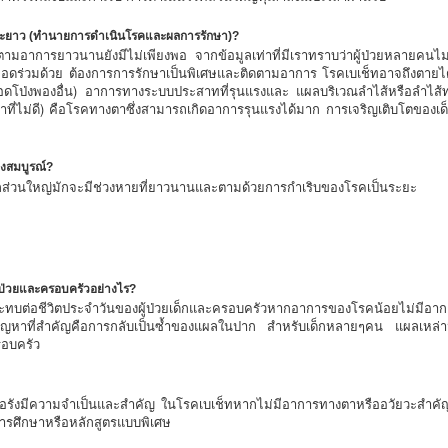
ะยะยาว (ทำนายการดำเนินโรคและผลการรักษา)?
ติดตามอาการยาวนานยังมีไม่เพียงพอ จากข้อมูลเท่าที่มีเราทราบว่าผู้ป่วยหลายคนไม
อดร่วมด้วย ต้องการการรักษาเป็นพิเศษและติดตามอาการ โรคเบเช็ทอาจถึงตายได
อดโป่งพองอื่น) อาการทางระบบประสาทที่รุนแรงและ แผลบริเวณลำไส้หรือลำไส้ทะลุ 
ี่ไม่ดี) คือโรคทางตาซึ่งสามารถเกิดอาการรุนแรงได้มาก การเจริญเติบโตของ
างสมบูรณ์?
เด็กส่วนใหญ่มักจะมีช่วงหายที่ยาวนานและตามด้วยการกำเริบของโรคเป็นระยะ
ู้ป่วยและครอบครัวอย่างไร?
กระทบต่อชีวิตประจำวันของผู้ป่วยเด็กและครอบครัวหากอาการของโรคน้อยไม่มีอากา
ัญหาที่สำคัญคือการกลับเป็นซ้ำของแผลในปาก สำหรับเด็กหลายๆคน แผลเหล่าน
อบครัว
รื้อรังมีความจำเป็นและสำคัญ ในโรคเบเช็ทหากไม่มีอาการทางตาหรืออวัยวะสำคัญอ
การศึกษาหรือหลักสูตรแบบพิเศษ