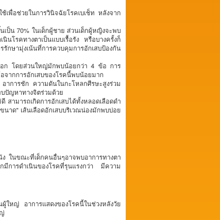
นี้ใช้เพื่อช่วยในการวินิจฉัยโรคเบเช็ท หลังจาก
นเป็น 70% ในเด็กผู้ชาย ส่วนเด็กผู้หญิงจะพบ
นินโรคทางตาเป็นแบบเรื้อรัง หรือบางครั้งก็
ักษามุ่งเน้นที่การควบคุมการอักเสบป้องกัน
้อศอก โดยส่วนใหญ่มักพบน้อยกว่า 4 ข้อ การ
องข้อจากการอักเสบของโรคนี้พบน้อยมาก
ือ อาการชัก ความดันในกะโหลกศีรษะสูงร่วม
พบปัญหาทางจิตร่วมด้วย
ี สามารถเกิดการอักเสบได้ทั้งหลอดเลือดดำ
ยขนาด" เส้นเลือดอักเสบบริเวณน่องมักพบบ่อย
วหนัง ในขณะที่เด็กคนอื่นๆอาจพบอาการทางตา
ักมีการดำเนินของโรคที่รุนแรงกว่า มีความ
ับในผู้ใหญ่ อาการแสดงของโรคนี้ในช่วงหลังวัย
ญ่