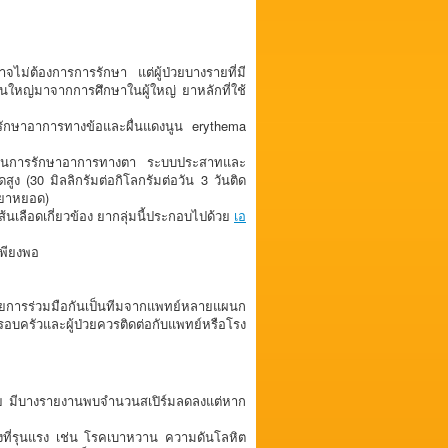
าจไม่ต้องการการรักษา แต่ผู้ป่วยบางรายที่มี
หญ่มาจากการศึกษาในผู้ใหญ่ ยาหลักที่ใช้
้รักษาอาการทางข้อและผื่นแดงนูน erythema
าหลักในการรักษาอาการทางตา ระบบประสาทและ
ง (30 มิลลิกรัมต่อกิโลกรัมต่อวัน 3 วันติด
บบยาหยอด)
นเลือดเกี่ยวข้อง ยากลุ่มนี้ประกอบไปด้วย
เอ
เพียงพอ
ัยการร่วมมือกันเป็นทีมจากแพทย์หลายแผนก
บครัวและผู้ป่วยควรติดต่อกับแพทย์หรือโรง
่อย มีบางรายงานพบจำนวนสเปิร์มลดลงแต่หาก
ียงที่รุนแรง เช่น โรคเบาหวาน ความดันโลหิต