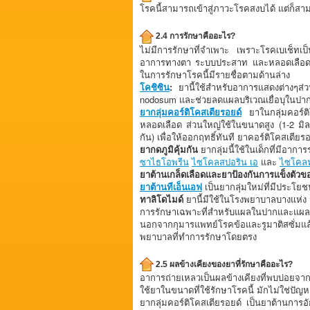
โรคนี้สามารถเข้าสู่ภาวะโรคสงบได้ แต่ก็สา
2.4 การรักษาคืออะไร?
ไม่มีการรักษาที่จำเพาะ เพราะโรคเบเช็ทเป็น
อาการทางตา ระบบประสาท และหลอดเลือดอาจ
ในการรักษาโรคนี้มีรายชื่อตามด้านล่าง
โคชิซิน
:
ยานี้ใช้สำหรับอาการแสดงต่างๆส่ว
nodosum และช่วยลดแผลบริเวณเยื่อบุในปาก
ยากลุ่มคอร์ติโคสเตียรอยด์
ยาในกลุ่มคอร์
หลอดเลือด ส่วนใหญ่ใช้ในขนาดสูง (1-2 มิลล
กัน) เพื่อให้ออกฤทธิ์ทันที ยาคอร์ติโคสเต
ยากดภูมิคุ้มกัน
ยากลุ่มนี้ใช้ในเด็กที่มีอ
ซาไธโอพรีน
ไซโคลสปอริน เอ
และ
ไซโคล
ยาต้านเกล็ดเลือดและยาป้องกันการแข็งตัวข
ยาต้านทีเอ็นเอฟ
เป็นยากลุ่มใหม่ที่มีประโยช
ทาลิโดไมด์
ยานี้มีใช้ในโรงพยาบาลบางแห่ง
การรักษาเฉพาะที่สำหรับแผลในปากและแผลท
นอกจากกุมารแพทย์โรคข้อและรูมาติสซั่มแล
พยาบาลที่ทำการรักษาโดยตรง
2.5 ผลข้างเคียงของยาที่รักษาคืออะไร?
อาการถ่ายเหลวเป็นผลข้างเคียงที่พบบ่อยจ
ใช้ยาในขนาดที่ใช้รักษาโรคนี้ มักไม่ใช่ปั
ยากลุ่มคอร์ติโคสเตียรอยด์ เป็นยาต้านการอ