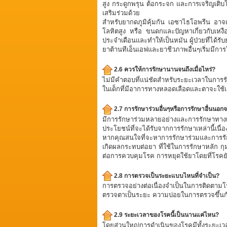
สูง กระดูกพรุน ต้อกระจก และการเจริญเติบโ
เสริมร่วมด้วย
สำหรับยากดภูมิคุ้มกัน เอซาไธโอพรีน อาจเก
โลหิตสูง หรือ ขนดกและปัญหาเกี่ยวกับเ
ประจำเดือนและทำให้เป็นหมัน ผู้ป่วยที่ได้ร
ยาต้านทีเอ็นเอฟและยาชีวภาพอื่นๆเริ่มมีการใ
2.6 ควรให้การรักษานานจนถึงเมื่อไหร่?
ไม่มีคำตอบที่แน่ชัดสำหรับระยะเวลาในการรั
ในเด็กที่มีอาการทางหลอดเลือดและตาจะใช้
2.7 การรักษาร่วมอื่นๆหรือการรักษาอื่นน
มีการรักษาร่วมหลายอย่างและการรักษาทางเ
ประโยชน์ที่จะได้รับจากการรักษาเหล่านี้เนื
หากคุณสนใจที่จะหาการรักษาร่วมและการรัก
เกิดผลกระทบต่อยา ที่ใช้ในการรักษาหลัก ก
ต่อการควบคุมโรค การหยุดใช้ยาโดยที่โรคย
2.8 การตรวจเป็นระยะแบบไหนที่จำเป็น?
การตรวจอย่างต่อเนื่องจำเป็นในการติดตามโร
ตรวจตาเป็นระยะ ความบ่อยในการตรวจขึ้นกั
2.9 ระยะเวลาของโรคนี้เป็นนานแค่ไหน?
โดยส่วนใหญ่การดำเนินของโรคมีทั้งระยะเวล