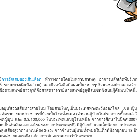
ี
การอักเสบของเส้นเลือด
ทั่วร่างกายโดยไม่ทราบสาเหตุ อาการหลักเกิดที่บริเวณเ
ระบบทางเดินปัสสาวะ) และผิวหนังคือมีแผลเป็นๆหายๆบริเวณช่องปากและอวัยวะเพ
อตามแพทย์ชาวตุรกีคือศาสตราจารย์นายแพทย์ฮูลูซี่ เบเช็ทซึ่งเป็นผู้ค้นพบโรคนี้เม
อยู่บริเวณเส้นทางสายไหม โดยส่วยใหญ่เป็นประเทศทางตะวันออกไกล (เช่น ญี่ปุ่
อกโก) อัตราการพบประชากรที่ป่วยเป็นโรคทั้งหมด (จำนวนผู้ป่วยในประชากรทั้งหมด
ศญี่ปุ่น และ 0.3/100,000 ในประเทศแถบยุโรปเหนือ จากการศึกษาในปีคศ.2007 
ากเป็นอันดับสองของโรครองจากประเทศตุรกี) มีผู้ป่วยจำนวนเล็กน้อยจากประเทศ
ุ่มเสี่ยงสูงก็ตาม พบเพียง 3-8% จากจำนวนผู้ป่วยทั้งหมดในเด็กที่มีอายุก่อน 18 
ันในเพศชายและหญิง แต่อาการมักจะรุนแรงกว่าในเพศชาย