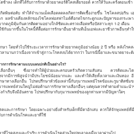
ตช้าลง เด็กที่ได้รับการรักษาด้วยยาคอร์ติโคสเตียรอยด์ ควรให้วันละครั้งตอนเช
ิดพิษต่อตับ ทำให้จำนวนเม็ดเลือดลดลงเกิดการติดเชื้อง่ายขึ้น ไซโคลสปอริน เอ
หงือก ผลข้างเคียงหลักของไซโคลฟอสฟาไมด์คือกดไขกระดูกและปัญหาของกระเพ
ับยากดภูมิคุ้มกันควรติดตามอย่างใกล้ชิดและตรวจเลือดหรือปัสสาวะทุก 1-2 เดือน
ช้กันมากขึ้นในโรคนี้ที่ดื้อต่อการรักษาอื่นยาต้านทีเอ็นเอฟและยาชีวภาพอื่นๆทำให้
กษา โดยทั่วไปใช้ระยะเวลาการรักษาด้วยยากดภูมิอย่างน้อย 2 ปี หรือ หลังโรคส
เวลานานกว่าเนื่องจากเข้าสู่ภาวะโรคสงบได้ยากกว่า ในกรณีนี้ยาและขนาดยาจ
อกจากการรักษาตามแบบแผนปกติเป็นอย่างไร?
ลือกอื่นๆ ซึ่งอาจทำให้ผู้ป่วยและครอบครัวเกิดความสับสน ควรคิดและไตร่ตร
่องจากมีการพิสูจน์ว่ามีประโยชน์น้อยมากและ และทำให้เสียทั้งเวลาและเงินทอง อีก
ษาทางเลือกอื่น โปรดปรึกษาหัวข้อเหล่านี้กับกุมารแพทย์โรคข้อและรูมาติสซั่ม
ุมารแพทย์ส่วนใหญ่ไม่ต่อต้านการรักษาทางเลือกอื่นๆ แต่คุณควรทำตามคำแนะนำของ
ังกำเริบจึงมีอันตราย โปรดปรึกษากับกุมารแพทย์ของลูกท่านหากมีปัญหาใดๆ
คและการรักษา โดยเฉพาะอย่างยิ่งสำหรับเด็กที่มีตาอักเสบ ควรให้จักษุแพทย์ที่
บการดำเนินโรคและยาที่ใช้
าที่โรคสงบและกำเริบ การดำเนินโรคส่วนใหญ่ทุเลาลงเมื่อเวลาผ่านไป