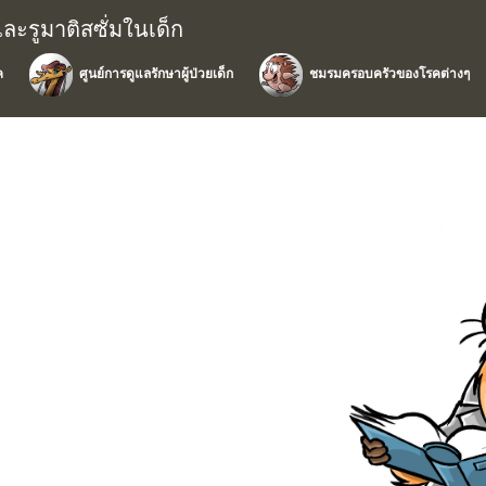
และรูมาติสซั่มในเด็ก
ค
ศูนย์การดูแลรักษาผู้ป่วยเด็ก
ชมรมครอบครัวของโรคต่างๆ