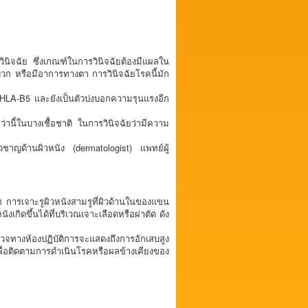
นิจฉัย ซึ่งเกณฑ์ในการวินิจฉัยต้องมีแผลใน
ลบวก หรือมีอาการทางตา การวินิจฉัยโรคนี้มัก
บ HLA-B5 และยังเป็นตัวบ่งบอกความรุนแรงอีก
ี้ในบางเชื้อชาติ ในการวินิจฉัยว่ามีความ
่ยวชาญด้านผิวหนัง (dermatologist) แพทย์ผู้
การเจาะรูผิวหนังสามรูที่ผิวด้านในของแขน
เกิดขึ้นได้ที่บริเวณเจาะเลือดหรือผ่าตัด ดัง
วจทางห้องปฏิบัติการจะแสดงถึงการอักเสบสูง
เพื่อติดตามการดำเนินโรคหรือผลข้างเคียงของ