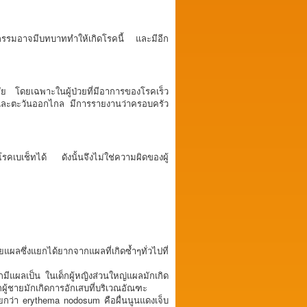
ธุกรรมอาจมีบทบาททำให้เกิดโรคนี้ และมีอีก
สัย โดยเฉพาะในผู้ป่วยที่มีอาการของโรคเร็ว
ียนและตะวันออกไกล มีการรายงานว่าครอบครัว
คเบเช็ทได้ ดังนั้นจึงไม่ใช่ความผิดของผู้
ผลซึ่งแยกได้ยากจากแผลที่เกิดซ้ำๆทั่วไปที่
มีแผลเป็น ในเด็กผู้หญิงส่วนใหญ่แผลมักเกิด
ผู้ชายมักเกิดการอักเสบที่บริเวณอัณฑะ
รียกว่า erythema nodosum คือผื่นนูนแดงเจ็บ