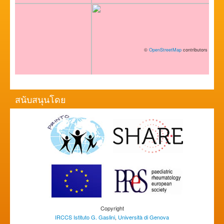
©
OpenStreetMap
contributors
สนับสนุนโดย
Copyright
IRCCS Istituto G. Gaslini
,
Università di Genova