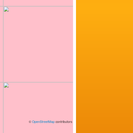
©
OpenStreetMap
contributors