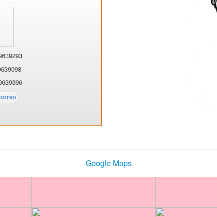
9639293
9639098
9639396
Google Maps