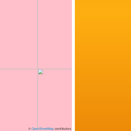
©
OpenStreetMap
contributors