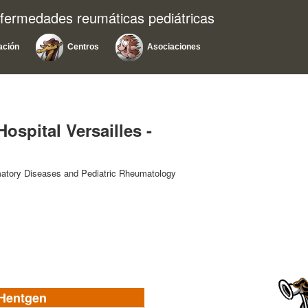
nfermedades reumáticas pediátricas
ación
Centros
Asociaciones
ospital Versailles -
matory Diseases and Pediatric Rheumatology
 Hentgen