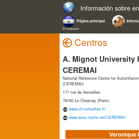
Información sobre e
Página principal
Inform
El Salvador
Centros
A. Mignot University H
CEREMAI
National Reference Centre for Autoinflam
(CEREMAI)
177 rue de Versailles
78150 Le Chesnay (Paris)
www.ch-versailles.fr/
www.asso.orpha.net/CEREMAI/
Veronique