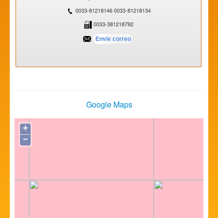
0033-81218146 0033-81218134
0033-381218792
Google Maps
+
−