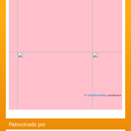
©
OpenStreetMap
contributors
Patrocinado por