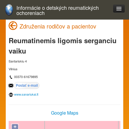
Informácie o detských reumatických
ochoreniach
Združenia rodičov a pacientov
Reumatinemis ligomis serganciu
vaiku
Santariskiu 4
Vilnius
00370-61679895
www.sanariukai.lt
Google Maps
+