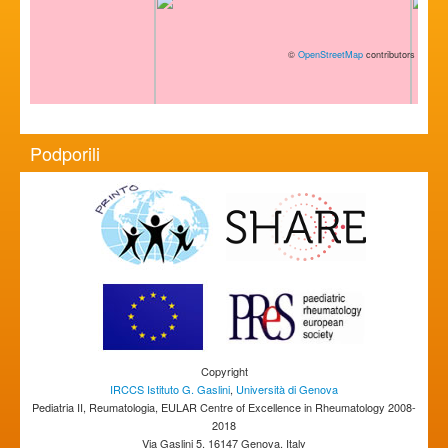
©
OpenStreetMap
contributors
Podporili
Copyright
IRCCS Istituto G. Gaslini
,
Università di Genova
Pediatria II, Reumatologia, EULAR Centre of Excellence in Rheumatology 2008-
2018
Via Gaslini 5, 16147 Genova, Italy