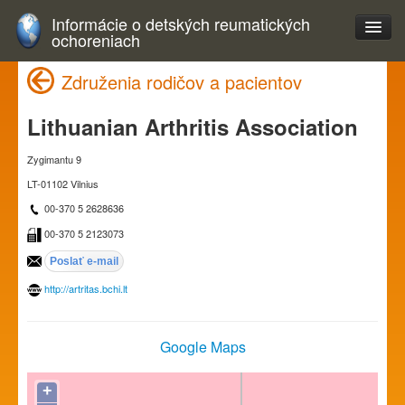
Informácie o detských reumatických
ochoreniach
Združenia rodičov a pacientov
Lithuanian Arthritis Association
Zygimantu 9
LT-01102 Vilnius
00-370 5 2628636
00-370 5 2123073
http://artritas.bchi.lt
Google Maps
+