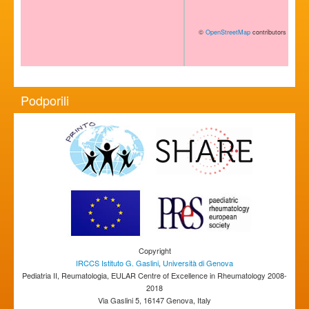
©
OpenStreetMap
contributors
Podporili
Copyright
IRCCS Istituto G. Gaslini
,
Università di Genova
Pediatria II, Reumatologia, EULAR Centre of Excellence in Rheumatology 2008-
2018
Via Gaslini 5, 16147 Genova, Italy